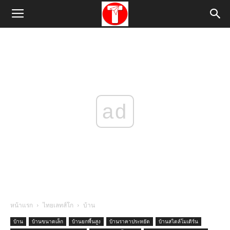
ad
หน้าแรก
ไทยเลทส์โก
บ้าน
บ้าน
บ้านขนาดเล็ก
บ้านยกพื้นสูง
บ้านราคาประหยัด
บ้านสไตล์โมเดิร์น