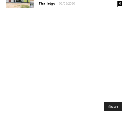
Thailetgo
-
02/05/2020
0