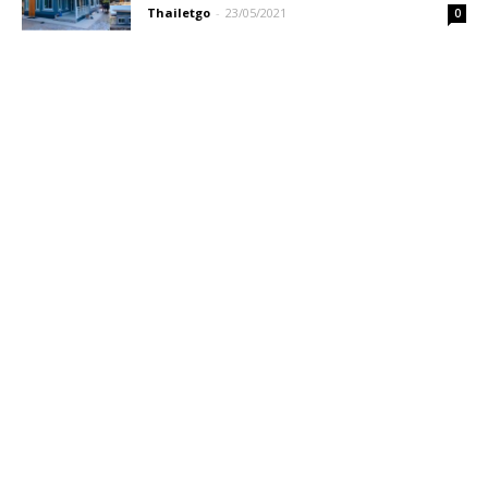
Thailetgo
-
23/05/2021
0