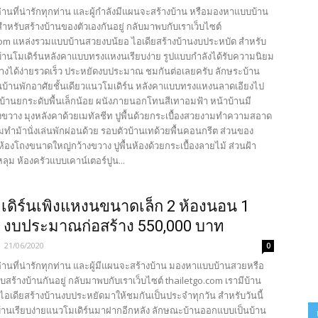
้อ่านที่น่ารักทุกท่าน และผู้กำลังมีแผนจะสร้างบ้าน หรือมองหาแบบบ้าน
ำหรับสร้างบ้านของตัวเองกันอยู่ กลับมาพบกับเราเว็บไซต์
com แหล่งรวมแบบบ้านสวยงบน้ยอ ไอเดียสร้างบ้านงบประหบัด สำหรับ
มีบ้านโมเดิร์นหลังคาแบบทรงแหงนเรียบง่าย รูปแบบกำลังได้รับความนิยม
้างได้ง่ายรวดเร็ว ประหยัดงบประมาณ ชมกันต่อเลยครับ ลักษระบ้าน
บ้านพักอาศัยชั้นเดียวแนวโมเดิร์น หลังคาแบบทรงแหงนลาดเอียงไป
วบ้านยกระดับพื้นเล็กน้อย ผนังภายนอกโทนสีเทาอมฟ้า หน้าบ้านมี
างขวาง มุงหลังคาด้วยเมทัลชีท ปูพื้นด้วยกระเบื้องสวยงามทำความสอาด
อมทำม้านั่งเล่นพักผ่อนด้วย รอบตัวบ้านเทด้วยพื้นคอนกรีต ส่วนของ
้องโถงขนาดใหญ่กว้างขวาง ปูพื้นห้องด้วยกระเบื้องลายไม้ ส่วนฝ้า
ุม ห้องครัวแบบเคาน์เตอร์ปูน...
เดิร์นเพิงแหงนขนาดเล็ก 2 ห้องนอน 1
ำ งบประมาณก่อสร้าง 550,000 บาท
-
21/06/2020
0
้อ่านที่น่ารักทุกท่าน และผู้มีแผนจะสร้างบ้าน มองหาแบบบ้านสวยหรือ
บสร้างบ้านกันอยู่ กลับมาพบกับเราเว็บไซต์ thailetgo.com เรามีบ้าน
ไอเดียสร้างบ้านงบประหยัดมาให้ชมกันเป็นประจำทุกวัน สำหรับวันนี้
บ้านเรียบง่ายแนวโมเดิร์นมาฝากอีกหลัง ลักษณะบ้านออกแบบเป็นบ้าน