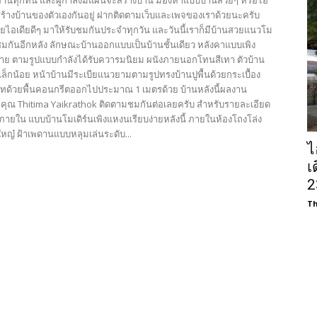
ู้อ่านทุกท่น และผู้กำลังมีแผนจะสร้างบ้าน มองหาแบบบ้านสวยๆ หรือไอ
สร้างบ้านของตัวเองกันอยู่ ฝากติดตามเว็บและเพจของเราด้วยนะครับ
วยไอเดียดีๆ มาให้รับชมกันประจำทุกวัน และวันนี้เราก็มีบ้านสวยแนวโม
้ชมกันอีกหลัง ลักษณะบ้านออกแบบเป็นบ้านชั้นเดียว หลังคาแบบเพิง
่าย ตามรูปแบบกำลังได้รับควารมนิยม ผนังภายนอกโทนสีเทา ตัวบ้าน
เล็กน้อย หน้าบ้านมีระเบียแนวยามตามรูปทรงบ้านปูพื้นด้วยกระเบื้อง
เทด้วยพื้นคอนกรีตออกไปประมาณ 1 เมตรด้วย บ้านหลังนี้ผลงาน
ยคุณ Thitima Yaikrathok ติดตามชมกันต่อเลยครับ สำหรับรายละเอียด
นภายใน แบบบ้านโมเดิร์นเพิงแหงนเรียบง่ายหลังนี้ ภายในห้องโถงโล่ง
หญ๋ ฝ้าเพดานแบบหลุมเล่นระดับ...
ไ
เ
2
Th