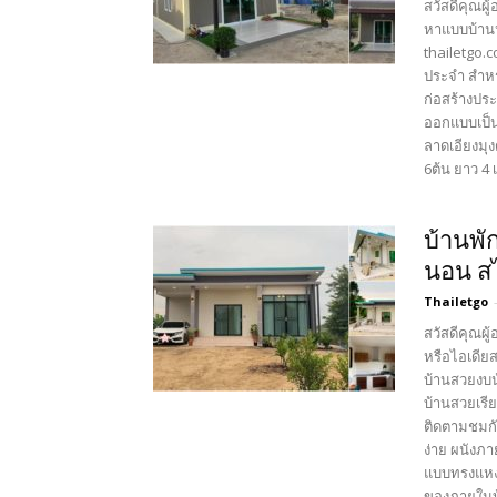
สวัสดีคุณผู
หาแบบบ้านหร
thailetgo.
ประจำ สำหรั
ก่อสร้างปร
ออกแบบเป็น
ลาดเอียงมุง
6ต้น ยาว 4 เ
บ้านพั
นอน สไ
Thailetgo
สวัสดีคุณผู
หรือไอเดียส
บ้านสวยงบน้
บ้านสวยเรีย
ติดตามชมกั
ง่าย ผนังภ
แบบทรงแหงน
ของภายในบ้