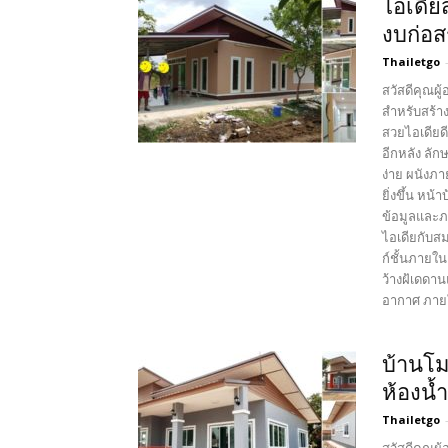
ไอเดีย
งบก่อส
Thailetgo
สวัสดีคุณผู
สำหรับสร้าง
สวยไอเดียด
อีกหลัง ลั
ง่าย ผนังภ
ยิ่งขึ้น หน
ข้อมูลและภ
ไอเดียกับส
ก์ชั้นภายใ
ว้างฝ้เดดาน
อากาศ ภายใ
บ้านโม
ห้องน้
Thailetgo