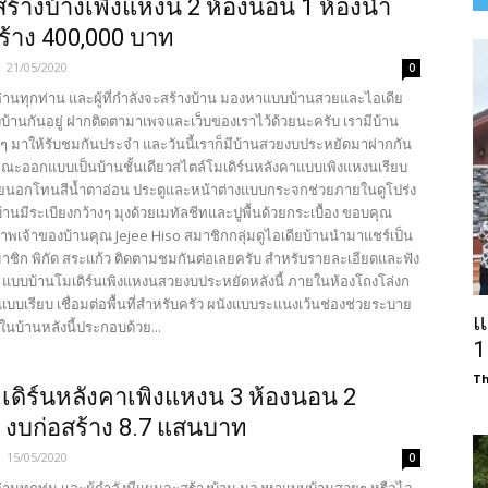
สร้างบ้างเพิงแหงน 2 ห้องนอน 1 ห้องน้ำ
ร้าง 400,000 บาท
-
21/05/2020
0
้อ่านทุกท่าน และผู้ที่กำลังจะสร้างบ้าน มองหาแบบบ้านสวยและไอเดีย
บ้านกันอยู่ ฝากติดตามาเพจและเว็บของเราไว้ด้วยนะครับ เรามีบ้าน
ีๆ มาให้รับชมกันประจำ และวันนี้เราก็มีบ้านสวยงบประหยัดมาฝากกัน
กษณะออกแบบเป็นบ้านชั้นเดียวสไตล์โมเดิร์นหลังคาแบบเพิงแหงนเรียบ
ายนอกโทนสีน้ำตาอ่อน ประตูและหน้าต่างแบบกระจกช่วยภายในดูโปร่ง
้าบ้านมีระเบียงกว้างๆ มุงด้วยเมทัลชีทและปูพื้นด้วยกระเบื้อง ขอบคุณ
าพเจ้าของบ้านคุณ Jejee Hiso สมาชิกกลุ่มดูไอเดียบ้านนำมาแชร์เป็น
มาชิก พิกัด สระแก้ว ติดตามชมกันต่อเลยครับ สำหรับรายละเอียดและฟัง
น แบบบ้านโมเดิร์นเพิงแหงนสวยงบประหยัดหลังนี้ ภายในห้องโถงโล่งก
แบบเรียบ เชื่อมต่อพื้นที่สำหรับครัว ผนังแบบระแนงเว้นช่องช่วยระบาย
แ
นบ้านหลังนี้ประกอบด้วย...
1
Th
เดิร์นหลังคาเพิงแหงน 3 ห้องนอน 2
ำ งบก่อสร้าง 8.7 แสนบาท
-
15/05/2020
0