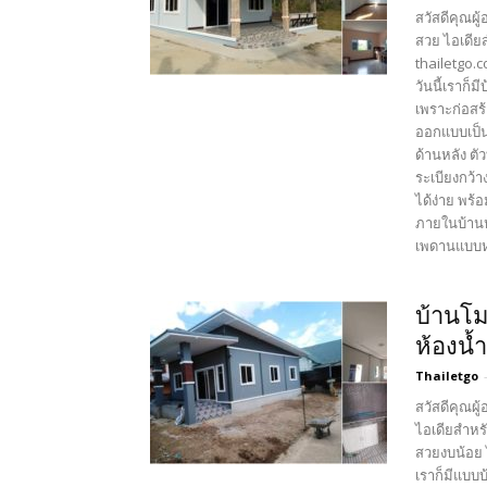
สวัสดีคุณผู
สวย ไอเดียส
thailetgo.
วันนี้เราก็
เพราะก่อสร
ออกแบบเป็น
ด้านหลัง ตั
ระเบียงกว้
ได้ง่าย พร้
ภายในบ้านห
เพดานแบบหล
บ้านโม
ห้องน้
Thailetgo
สวัสดีคุณผู
ไอเดียสำหรั
สวยงบน้อย 
เราก็มีแบบ