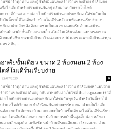
้อ่านที่น่ารักทุกท่าน และผู้กำลังมีแผนจะสร้างบ้านของตัวอง กำลังมอง
ือไอเดียสำหรับสร้างบ้านกันอยู่ กลับมาพบกับเราเว็บไซต์
com เรามีบ้านสวยงบน้อย ไอเดียสร้างบ้านงบประหยัดมาให้ชมกันเป็น
บวันนี้เราก็มีไอเดียสร้างบ้านโมเดิร์นหลังคาเพิงแหงนเรียบง่าย งบ
ะหยัดมาฝากอีกหลัง ติดตามชมเป็นแนวทางเลยครับ ลักษณะบ้าน
บ้านพักอาศัยชั้นเดียวขนาดเล็ก สไตล์โมเดิร์นหลังคาแบบทรงแหงน
ด้วยเมทัลชีท ขนาดตัวบ้านกว้าง 4 เมตร × 10 เมตร เฉพาะตัวบ้านเสาปูน
มตร 2 ต้น,...
กอาศัยชั้นเดียว ขนาด 2 ห้องนอน 2 ห้อง
ตล์โมเดิร์นเรียบง่าย
-
22/07/2020
0
้อ่านที่น่ารักทุกท่าน และผู้กำลังมีแผนจะสร้างบ้าน กำลังมองหาแบบบ้าน
ร้างบ้านของตัวเองกันอยู่ กลับมาพบกับเราเว็บไซต์ thailetgo.com เรามี
อย ไอเดียสร้างบ้านงบประหยัดมาให้ชมกันทุกวัน สำหรับวันนี้เราก็มี
บง่าย สไตล์เรียบง่าย กำลังนิยมกันอย่างแพร่หลายมาฝากเป็นไอเดีย
นต่อเลยครับ ลักษณะบ้านออกแบบเป็นบ้านชั้นเดียวสไตล์โมเดิร์นเรียบ
ายนอกโทนสีครีมสวยสบายตา ตัวบ้านยกระดับพื้นสูงเล็กน้อย หลังคา
ลาดเอียงมุงด้วยเมทัลชีท หน้าบ้านมีระเฉลียงและโรงจอดรถ ส่วน
านออกแบบจัดสรรพื้นที่ใช้สอยได้ครบพร้อมสำหรับครอบครัว