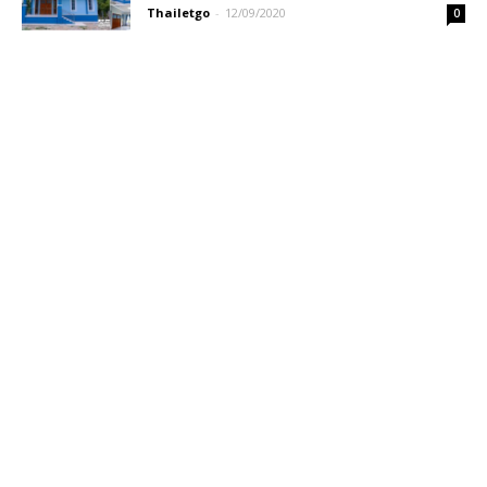
Thailetgo
-
12/09/2020
0