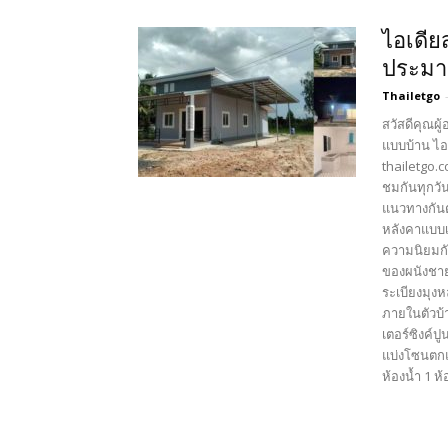
ไอเดีย
ประมา
Thailetgo
สวัสดีคุณผู
แบบบ้าน ไอ
thailetgo.
ชมกันทุกวั
แนวทางกันต
หลังคาแบบเพ
ความนิยมกั
ของผนังชาย
ระเบียงมุง
ภายในตัวบ้า
เตอร์ซิงค์ป
แบ่งโซนตกแ
ห้องน้ำ 1 ห้