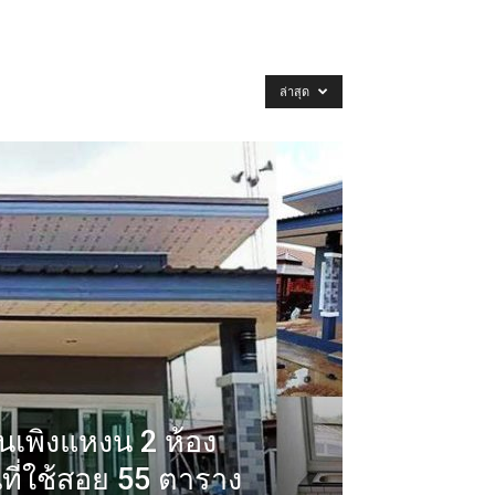
ล่าสุด
์นเพิงแหงน 2 ห้อง
นที่ใช้สอย 55 ตาราง