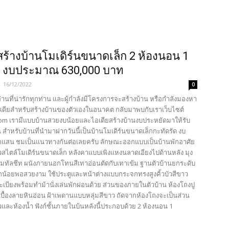
สร้างบ้านโมเดิร์นขนาดเล็ก 2 ห้องนอน 1
ำ งบประมาณ 630,000 บาท
-
16/12/2022
0
้อ่านที่น่ารักทุกท่าน และผู้กำลังมีโครงการจะสร้างบ้าน หรือกำลังมองหา
เดียสำหรับสร้างบ้านของตัวเองในอนาคต กลับมาพบกับเราเว็บไซต์
com เรามีแบบบ้านสวยงบน้อยและไอเดียสร้างบ้านงบประหยัดมาให้รับ
 สำหรับบ้านที่นำมาฝากวันนี้เป็นบ้านโมเดิร์นขนาดเล็กกะทัดรัด งบ
ักแสน ชมเป็นแนวทางกันต่อเลยครับ ลักษณะออกแบบเป็นบ้านพักอาศัย
ยวสไตล์โมเดิร์นขนาดเล็ก หลังคาแบบเพิงแหงนลาดเอียงไปด้านหลัง มุง
เมทัลชีท ผนังภายนอกโทนสีเทาอ่อนตัดกับเทาเข้ม ฐานตัวบ้านยกระดับ
เล็กน้อยพอสวยงาม ใช้ประตูและหน้าต่างแบบกระจกทรงสูงคิ้วบัวสีขาว
ะเบียงพร้อมทำม้านั่งเล่นพักผ่อนด้วย ส่วนของภายในตัวบ้าน ห้องโถงปู
เบื้องลายหินอ่อน ฝ้าเพดานแบบหลุ่มสีขาว ถัดจากห้องโถงจะเป็นส่วน
และห้องน้ำ ฟังก์ชั้นภายในบ้นหลังนี้ประกอบด้วย 2 ห้องนอน 1