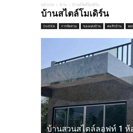
หน้าแรก
บ้าน
บ้านสไตล์โมเดิร์น
บ้านสไตล์โมเดิร์น
DoIDEA
การจัดสวน
ของแต่งบ้าน
คนรักบ้าน
คอ
บ้านสวนสไตล์ลอฟท์ 1 ห