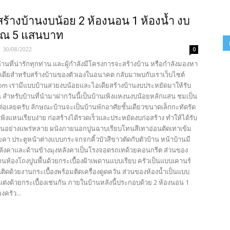
สร้างบ้านงบน้อย 2 ห้องนอน 1 ห้องน้ำ งบ
ณ 5 แสนบาท
-
30/08/2022
0
้อ่านที่น่ารักทุกท่าน และผู้กำลังมีโครงการจะสร้างบ้าน หรือกำลังมองหา
เดียสำหรับสร้างบ้านของตัวเองในอนาคต กลับมาพบกับเราเว็บไซต์
com เรามีแบบบ้านสวยงบน้อยและไอเดียสร้างบ้านงบประหยัดมาให้รับ
น สำหรับบ้านที่นำมาฝากวันนี้เป็นบ้านเพิงแหงนงบน้อยหลักแสน ชมเป็น
่อเลยครับ ลักษณะบ้านจะเป็นบ้านพักอาศัยชั้นเดียวขนาดเล็กกะทัดรัด
ิงแหนเรียบง่าย ก่อสร้างได้รวดเร็วและประหยัดงบก่อสร้าง ทำให้ได้รับ
นอย่างแพร่หลาย ผนังภายนอกปูนฉาบเรียบโทนสีเทาอ่อนตัดเทาเข้ม
คา ประตูหน้าต่างแบบกระจกจกคิ้วบัวสีขาวตัดกับตัวบ้าน หน้าบ้านมี
หลังคาและด้านข้างมุงหลังคาเป็นโรงจอดรถเทด้วยคอนกรีต ส่วนของ
นห้องโถงปูนพื้นด้วยกระเบื้องฝ้าเพดานแบบเรียบ ครัวเป็นแบบเคานร์
ูนติดด้วยงานกระเบื้องพร้อมติดเครื่องดูดควัน ส่วนของห้องน้ำเป็นแบบ
ต่งด้วยกระเบื้องเช่นกัน ภายในบ้านหลังนี้ประกอบด้วย 2 ห้องนอน 1
องครัว...