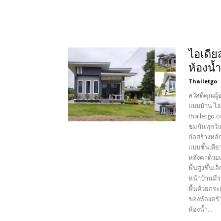
ไอเดีย
ห้องน้
Thailetgo
สวัสดีคุณผู
แบบบ้าน ไอ
thailetgo.
ชมกันทุกวัน
ก่อสร้างหล
แบบชั้นเดี
หลังคาด้วย
พื้นสูงขึ้น
หน้าบ้านมีร
พื้นด้วยกระ
ของห้องครัว
ห้องน้ำ...