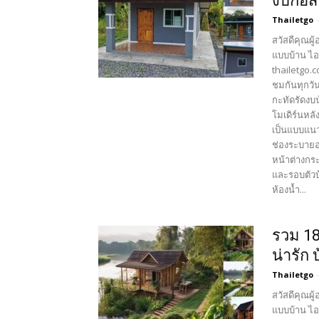
งบก่อส
Thailetgo
สวัสดีคุณผู
แบบบ้าน ไอ
thailetgo.
ชมกันทุกวัน
กะทัดรัดงบ
โมเดิร์นหล
เป็นแบบแนว
ช่องระบายอ
หน้าต่างกระ
และรอบตัวบ
ห้องน้ำ...
รวม 18
น่ารัก
Thailetgo
สวัสดีคุณผู
แบบบ้าน ไอ