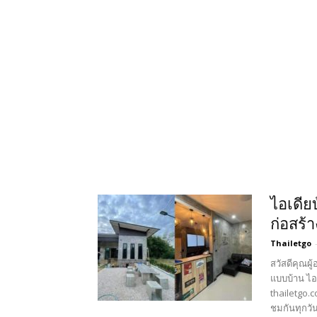
ไอเดีย
ก่อสร้
Thailetgo
สวัสดีคุณผู
แบบบ้าน ไอ
thailetgo.
ชมกันทุกวั