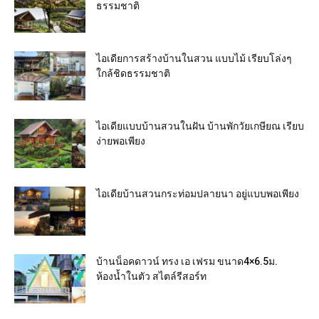
ธรรมชาติ
ไอเดียการสร้างบ้านในสวน แบบไม้ เรียบโล่งๆ
ใกล้ชิดธรรมชาติ
ไอเดียแบบบ้านสวนในฝัน บ้านพักวัยเกษียณ เรียบ
ง่ายพอเพียง
ไอเดียบ้านสวนกระท่อมปลายนา อยู่แบบพอเพียง
บ้านน็อคดาวน์ ทรง เอ เฟรม ขนาด4×6.5ม.
ห้องน้ำในตัว สไตล์รีสอร์ท