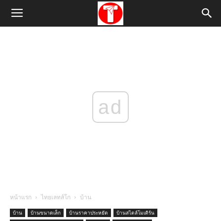
ad
หน้าแรก
ไทยเลทส์โก
บ้าน
บ้าน
บ้านขนาดเล็ก
บ้านราคาประหยัด
บ้านสไตล์โมเดิร์น