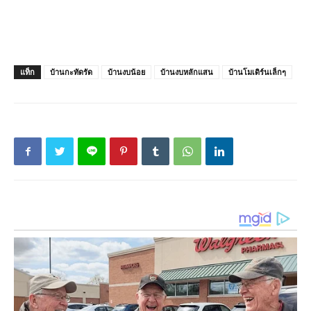
แท็ก
บ้านกะทัดรัด
บ้านงบน้อย
บ้านงบหลักแสน
บ้านโมเดิร์นเล็กๆ