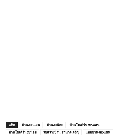
แท็ก
บ้านงบ5แสน
บ้านงบน้อย
บ้านโมเดิร์นงบ5แสน
บ้านโมเดิร์นงบน้อย
รับสร้างบ้าน อํานาจเจริญ
แบบบ้านงบ5แสน