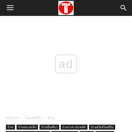
ad
หน้าแรก
ไทยเลทส์โก
บ้าน
บ้าน
บ้านขนาดเล็ก
บ้านชั้นเดียว
บ้านราคาประหยัด
บ้านสไตล์โมเดิร์น