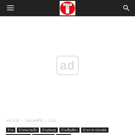
ad
หน้าแรก
ไทยเลทส์โก
บ้าน
บ้าน
บ้านขนาดเล็ก
บ้านชนบท
บ้านชั้นเดียว
บ้านราคาประหยัด