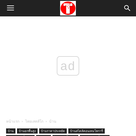
ad
หน้าแรก
ไทยเลทส์โก
บ้าน
บ้าน
บ้านยกพื้นสูง
บ้านราคาประหยัด
บ้านสไตล์คอนเทมโพรารี่