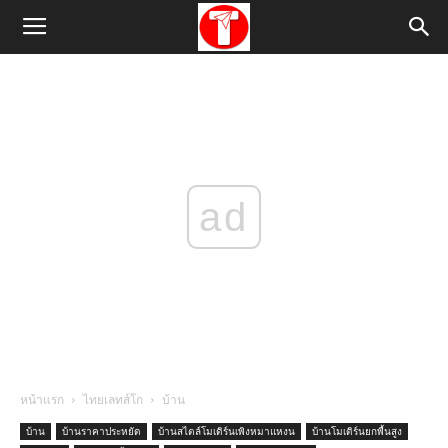
ad
หน้าแรก
ไทยเลทส์โก
บ้าน
บ้าน
บ้านราคาประหยัด
บ้านสไตล์โมเดิร์นเพิงหมาแหงน
บ้านโมเดิร์นยกพื้นสูง