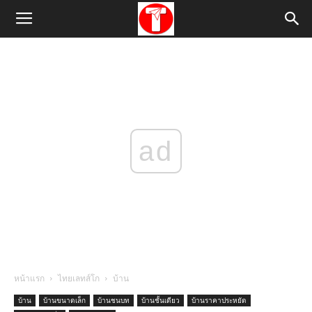
ad
หน้าแรก
ไทยเลทส์โก
บ้าน
บ้าน
บ้านขนาดเล็ก
บ้านชนบท
บ้านชั้นเดียว
บ้านราคาประหยัด