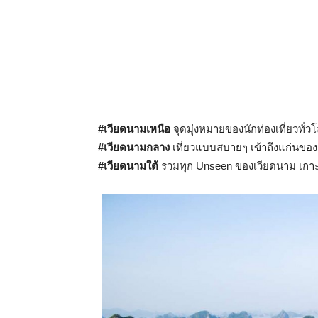
#เวียดนามเหนือ
จุดมุ่งหมายของนักท่องเที่ยวทั
#เวียดนามกลาง
เที่ยวแบบสบายๆ เข้าถึงแก่นของเ
#เวียดนามใต้
รวมทุก Unseen ของเวียดนาม เกาะฟู้