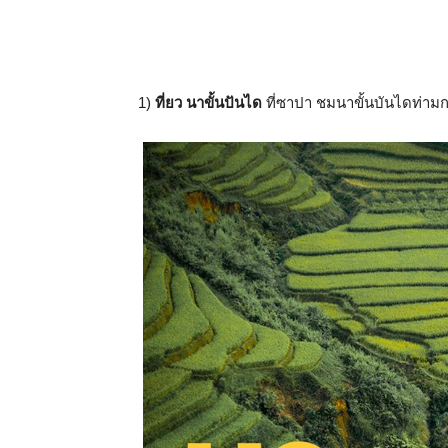
1)
ที่ยว นาขั้นปันได
ที่ซาปา ชมนาขั้นบันไดท่