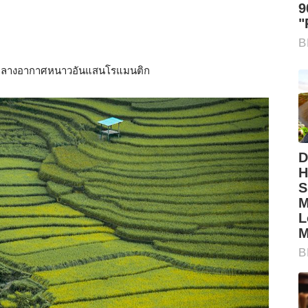
ามกลางอากาศหนาวอันแสนโรแมนติก