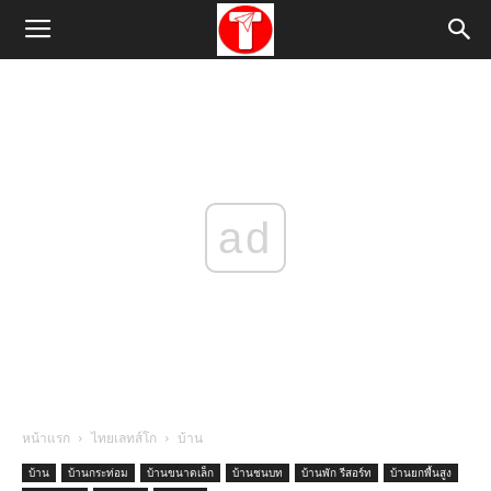
ad
หน้าแรก
ไทยเลทส์โก
บ้าน
บ้าน
บ้านกระท่อม
บ้านขนาดเล็ก
บ้านชนบท
บ้านพัก รีสอร์ท
บ้านยกพื้นสูง