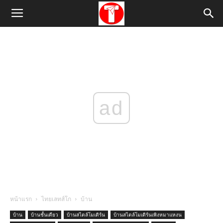
ad
หน้าแรก
ไทยเลทส์โก
บ้าน
บ้าน
บ้านชั้นเดียว
บ้านสไตล์โมเดิร์น
บ้านสไตล์โมเดิร์นเพิงหมาแหงน