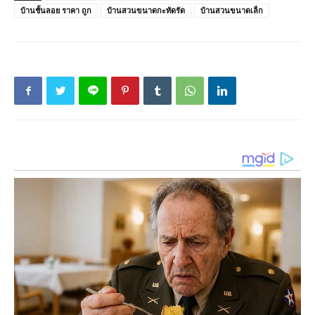
บ้านชั้นลอย ราคา ถูก
บ้านสวนขนาดกะทัดรัด
บ้านสวนขนาดเล็ก