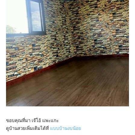
ขอบคุณที่มา เจ๊โอ้ แพะแกะ
ดูบ้านสวยเพิ่มเติมได้ที่
แบบบ้านงบน้อย