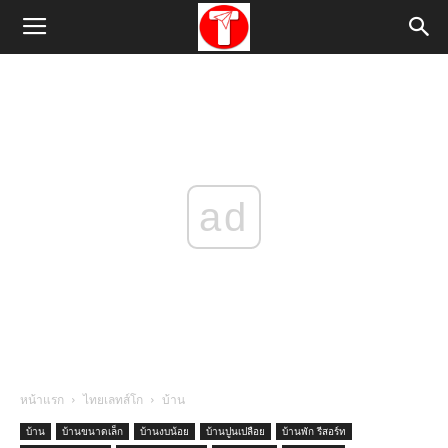
ad
หน้าแรก
ไทยเลทส์โก
บ้าน
บ้าน
บ้านขนาดเล็ก
บ้านงบน้อย
บ้านปูนเปลือย
บ้านพัก รีสอร์ท