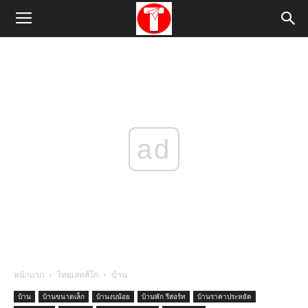
ad
หน้าแรก
ไทยเลทส์โก
บ้าน
บ้าน
บ้านขนาดเล็ก
บ้านงบน้อย
บ้านพัก รีสอร์ท
บ้านราคาประหยัด