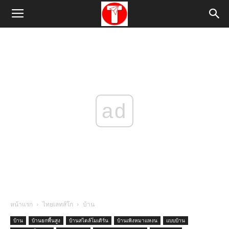
ad
หน้าแรก
ไทยเลทส์โก
บ้าน
บ้าน
บ้านยกพื้นสูง
บ้านสไตล์โมเดิร์น
บ้านเพิงหมาแหงน
แบบบ้าน