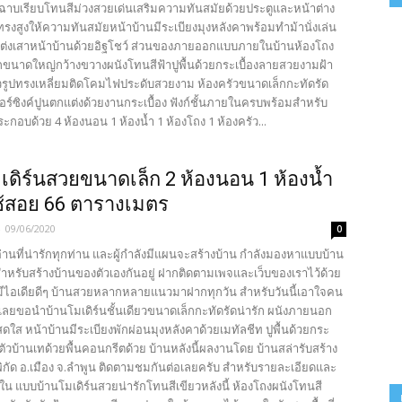
ฉาบเรียบโทนสีม่วงสวยเด่นเสริมความทันสมัยด้วยประตูและหน้าต่าง
งสูงให้ความทันสมัยหน้าบ้านมีระเบียงมุงหลังคาพร้อมทำม้านั่งเล่น
ต่งเสาหน้าบ้านด้วยอิฐโชว์ ส่วนของภายออกแบบภายในบ้านห้องโถง
ขนาดใหญ่กว้างขวางผนังโทนสีฟ้าปูพื้นด้วยกระเบื้องลายสวยงามฝ้า
รูปทรงเหลี่ยมติดโคมไฟประดับสวยงาม ห้องครัวขนาดเล็กกะทัดรัด
ร์ซิงค์ปูนตกแต่งด้วยงานกระเบื้อง ฟังก์ชั้นภายในครบพร้อมสำหรับ
กอบด้วย 4 ห้องนอน 1 ห้องน้ำ 1 ห้องโถง 1 ห้องครัว...
เดิร์นสวยขนาดเล็ก 2 ห้องนอน 1 ห้องน้ำ
่ใช้สอย 66 ตารางเมตร
-
09/06/2020
0
อ่านที่น่ารักทุกท่าน และผู้กำลังมีแผนจะสร้างบ้าน กำลังมองหาแบบบ้าน
สำหรับสร้างบ้านของตัวเองกันอยู่ ฝากติดตามเพจและเว็บของเราไว้ด้วย
มีไอเดียดีๆ บ้านสวยหลากหลายแนวมาฝากทุกวัน สำหรับวันนี้เอาใจคน
 เลยขอนำบ้านโมเดิร์นชั้นเดียวขนาดเล็กกะทัดรัดน่ารัก ผนังภายนอก
ดใส หน้าบ้านมีระเบียงพักผ่อนมุงหลังคาด้วยเมทัลชีท ปูพื้นด้วยกระ
ตัวบ้านเทด้วยพื้นคอนกรีตด้วย บ้านหลังนี้ผลงานโดย บ้านสล่ารับสร้าง
พิกัด อ.เมือง จ.ลำพูน ติดตามชมกันต่อเลยครับ สำหรับรายละเอียดและ
ยใน แบบบ้านโมเดิร์นสวยน่ารักโทนสีเขียวหลังนี้ ห้องโถงผนังโทนสี