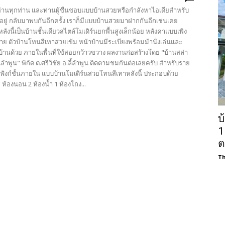
้อ่านทุกท่าน และท่านผู้ชื่นชอบแบบบ้านสวยหรือกำลังหาไอเดียสำหรับ
อยู่ กลับมาพบกันอีกครั้ง เราก็มีแบบบ้านสวยมาฝากกันอีกเช่นเคย
ลังนี้เป็นบ้านชั้นเดียวสไตล์โมเดิร์นยกพื้นสูงเล็กน้อย หลังคาแบบเพิง
าย ตัวบ้านโทนสีเทาสวยเข้ม หน้าบ้านมีระเบียงพร้อมม้านั่งเล่นและ
บ้านด้วย ภายในพื้นที่ใช้สอยกว้าวขวาง ผลงานก่อสร้างโดย "บ้านสล่า
นลำพูน" พิกัด ต.ศรีวิชัย อ.ลี้ลำพูน ติดตามชมกันต่อเลยครับ สำหรับราย
ฟังก์ชั้นภายใน แบบบ้านโมเดิร์นสวยโทนสีเทาหลังนี้ ประกอบด้วย
ห้องนอน 2 ห้องน้ำ 1 ห้องโถง...
บ
1
ต
Th