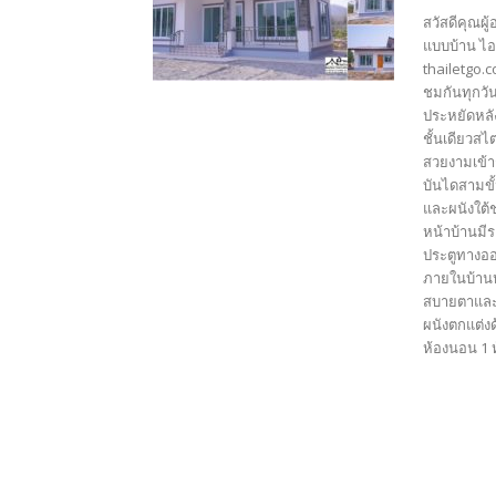
สวัสดีคุณผู
แบบบ้าน ไอ
thailetgo.
ชมกันทุกวั
ประหยัดหลั
ชั้นเดียวสไ
สวยงามเข้าก
บันไดสามขั
และผนังใต้
หน้าบ้านมีร
ประตูทางออก
ภายในบ้านห้
สบายตาและฝ
ผนังตกแต่ง
ห้องนอน 1 ห