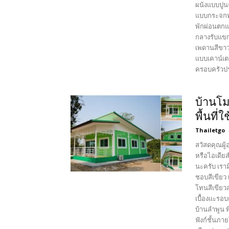
ผนังแบบปูน
แบบกระจกทร
พักผ่อนตกแ
กลางรับแขก
เพดานสีขาว
แบบเคาน์เตอ
ครอบครัวประ
บ้านโม
พื้นที
Thailetgo
สวัสดคุณผู้
หรือไอเดีย
นะครับ เรา
ชอบสีเขียว
โทนสีเขียวส
เบื้องแะรอบ
บ้านลำพูน 
ฟังก์ชั้นภา