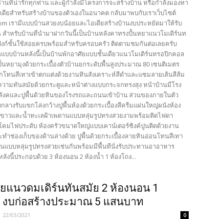
้อ่านที่น่ารักทุกท่าน และผู้กำลังมีโครงการจะสร้างบ้าน หรือกำลังมองหา
เดียสำหรับสร้างบ้านของตัวเองในอนาคต กลับมาพบกับเราเว็บไซต์
com เรามีแบบบ้านสวยงบน้อยและไอเดียสร้างบ้านงบประหยัดมาให้รับ
น สำหรับบ้านที่นำมาฝากวันนี้เป็นบ้านหลังคาทรงปั้นหยาแนวโมเดิร์นท
ังก์ชั้นใช้สอยครบพร้อมสำหรับครอบครัว ติดตามชมกันต่อเลยครับ
บบบ้านหลังนี้เป็นบ้านพักอาศัยแบบชั้นเดียวแนวโมเดิร์นทรอปิกคอล
ั้นหยามุงด้วยกระเบื้องตัวบ้านยกระดับพื้นสูงประมาณ 80 เซนติเมตร
โทนสีเทาเข้าตกแต่งด้วยงานหินสังเคราะห์สีดำและแซมลายเส้นสีส้ม
ความทันสมัยด้วยกระตูและหน้าต่างแบบกระจกทรงสุง หน้าบ้านมีโรง
ังคและปูพื้นด้วยหินของโรงรถและถนนเข้าบ้าน ส่วนของภายในตัว
กลางรับแขกโล่งกว้างปูพื้นห้องด้วยกระเบื้องสีครีมแผ่นใหญ่ผนังห้อง
ีขาวและน้ำทะเลฝ้าเพดานแบบหลุ่มรูปทรงสวยงามพร้อมติดไฟดา
โคมไฟประดับ ห้องครัวขนาดใหญ่แบบเคาน์เตอร์ซิงค์ปูนติดด้วยงาน
ะทำช่องเก็บของด้านล่างด้วย ปูพื้นด้วยกระเบื้องลายหินอ่อนโทนสีเทา
นแบบหลุ่มรูปทรงสวยเช่นกันพร้อมมีพื้นทีนั่งรับประทานอาอาหาร
ังนี้ประกอบด้วย 3 ห้องนอน 2 ห้องน้ำ 1 ห้องโถง...
ยแนวดมเดิร์นทันสมัย 2 ห้องนอน 1
ำ งบก่อสร้างประมาณ 5 แสนบาท
-
22/03/2021
0