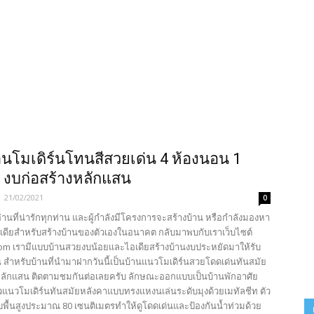
นโมเดิร์นโทนสีสวยเด่น 4 ห้องนอน 1
ำ งบก่อสร้างหลักแสน
-
21/02/2021
0
้อ่านที่น่ารักทุกท่าน และผู้กำลังมีโครงการจะสร้างบ้าน หรือกำลังมองหา
เดียสำหรับสร้างบ้านของตัวเองในอนาคต กลับมาพบกับเราเว็บไซต์
com เรามีแบบบ้านสวยงบน้อยและไอเดียสร้างบ้านงบประหยัดมาให้รับ
น สำหรับบ้านที่นำมาฝากวันนี้เป็นบ้านแนวโมเดิร์นสวยโดดเด่นทันสมัย
หลักแสน ติดตามชมกันต่อเลยครับ ลักษณะออกแบบเป็นบ้านพักอาศัย
ยวแนวโมเดิร์นทันสมัยหลังคาแบบทรงแหงนเล่นระดับมุงด้วยเมทัลชีท ตัว
บพื้นสูงประมาณ 80 เซนติเมตรทำให้ดูโดดเด่นและป้องกันน้ำท่วมด้วย