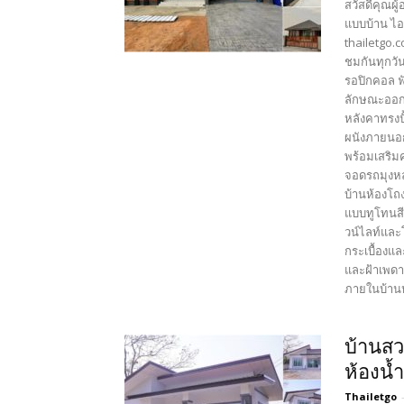
สวัสดีคุณผู
แบบบ้าน ไอ
thailetgo.
ชมกันทุกวั
รอปิกคอล ฟ
ลักษณะออกแ
หลังคาทรงป
ผนังภายนอก
พร้อมเสริม
จอดรถมุงหล
บ้านห้องโถง
แบบทูโทนส
วน์ไลท์และ
กระเบื้องแล
และฝ้าเพดา
ภายในบ้านหล
บ้านสว
ห้องน้
Thailetgo