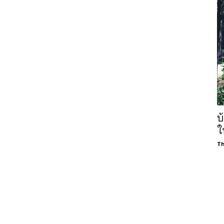
บ
ใ
Th