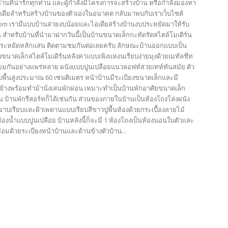
้อ่านที่น่ารักทุกท่าน และผู้กำลังมีโครงการจะสร้างบ้าน หรือกำลังมองหา
เดียสำหรับสร้างบ้านของตัวเองในอนาคต กลับมาพบกับเราเว็บไซต์
com เรามีแบบบ้านสวยงบน้อยและไอเดียสร้างบ้านงบประหยัดมาให้รับ
 สำหรับบ้านที่นำมาฝากวันนี้เป็นบ้านขนาดเล็กกะทัดรัดสไตล์โมเดิร์น
ประหยัดหลักแสน ติดตามชมกันต่อเลยครับ ลักษณะบ้านออกแบบเป็น
ยวขนาดเล็กสไตล์โมเดิร์นหลังคาแบบเพิงแหงนเรียบง่ายมุงด้วยเมทัลชีท
ยมกันอย่างแพร่หลาย ผนังแบบปูนเปลือยแนวลอฟท์สวยเทห์ทันสมัย ตัว
บพื้นสูงประมาณ 60 เซนติเมตร หน้าบ้านมีระเบียงขนาดเล็กและมี
ข้างพร้อมทำม้านั่งเล่นพักผ่อน เหมาะทำเป็นบ้านพักอาศัยขนาดเล็ก
 บ้านพักรีสอร์ทก็ได้เช่นกัน ส่วนของภายในบ้านเป็นห้องโถงโล่งผนัง
ฉาบเรียบและฝ้าเพดานแบบเรียบสีขาวปูพื้นห้องด้วยกระเบื้องลายไม้
้องน้ำแบบปูนเปลือย บ้านหลังนี้ก็จะมี 1 ห้องโถงเป็นห้องนอนในตัวและ
ร้อมด้วยระเบียงหน้าบ้านและด้านข้างตัวบ้าน...