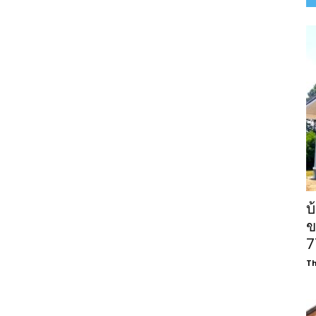
บ
ข
7
Th