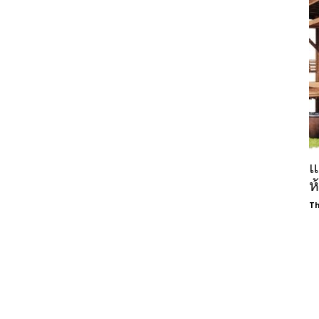
แ
ห
Th