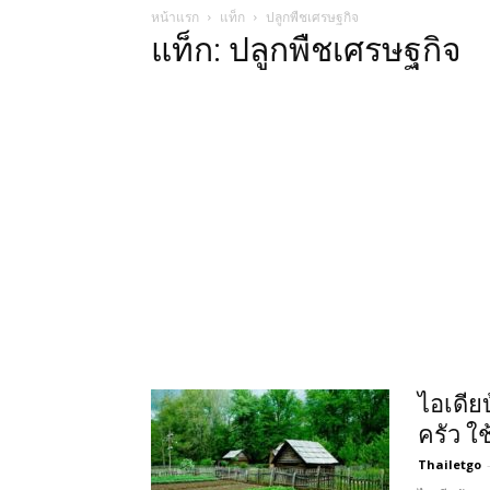
หน้าแรก
แท็ก
ปลูกพืชเศรษฐกิจ
แท็ก: ปลูกพืชเศรษฐกิจ
ไอเดีย
ครัว ใช
Thailetgo