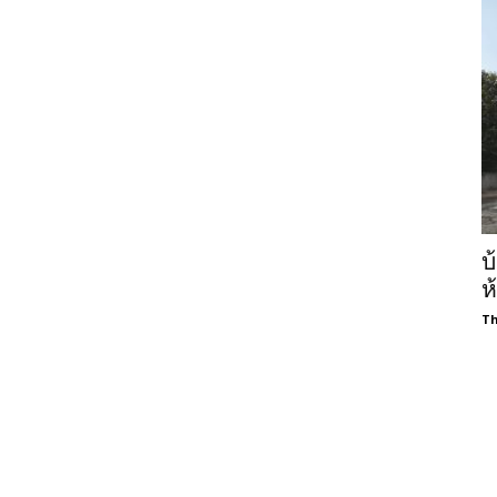
บ
ห
Th