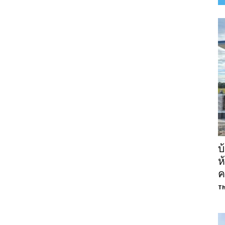
บ
ห
ค
Th