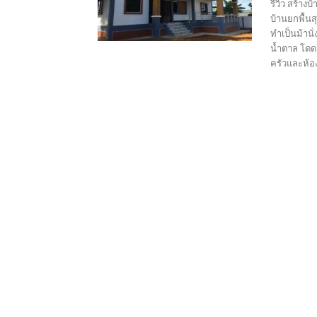
รีวิว สร้าง
บ้านยกพื้นส
ทำเป็นม้านั
น้ำตาล โดดเ
ครัวและห้อง