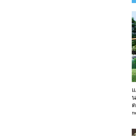
แ
น
ต
Th