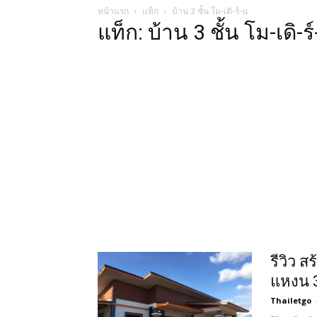
หน้าแรก
แท็ก
บ้าน 3 ชั้น โม-เดิ-ร์-น
แท็ก: บ้าน 3 ชั้น โม-เดิ-ร
รีวิว ส
แหงน 3
Thailetgo