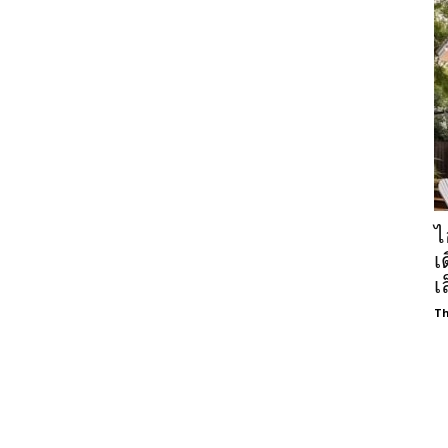
ไ
เ
เ
Th