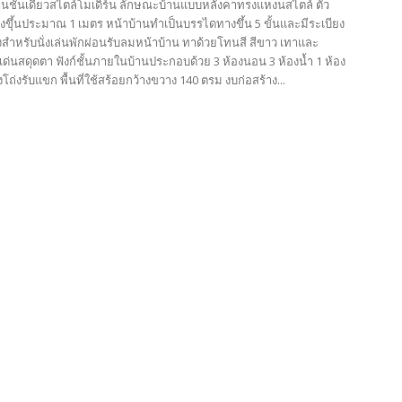
บ้านชั้นเดียวสไตล์โมเดิร์น ลักษณะบ้านแบบหลังคาทรงแหงนสไตล์ ตัว
ุงขุึ้นประมาณ 1 เมตร หน้าบ้านทำเป็นบรรไดทางขึ้น 5 ขั้นและมีระเบียง
่งสำหรับนั่งเล่นพักผ่อนรับลมหน้าบ้าน ทาด้วยโทนสี สีขาว เทาและ
ด่นสดุดตา ฟังก์ชั้นภายในบ้านประกอบด้วย 3 ห้องนอน 3 ห้องน้ำ 1 ห้อง
โถ่งรับแขก พื้นที่ใช้สร้อยกว้างขวาง 140 ตรม งบก่อสร้าง...