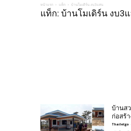
หน้าแรก
แท็ก
บ้านโมเดิร์น งบ3แสน
แท็ก: บ้านโมเดิร์น งบ3
บ้านสว
ก่อสร
Thailetgo