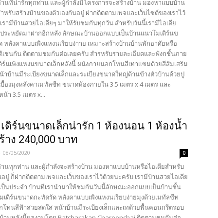
้อ่านที่น่ารักทุกท่าน และผู้กำลังมีโครงการจะสร้างบ้าน มองหาแบบบ้าน
สำหรับสร้างบ้านของตัวเองกันอยู่ ฝากติดตามเพจและเว็บไซต์ของเราไว้
เรามีบ้านสวยไอเดียๆ มาให้รับชมกันทุกวัน สำหรับวันนี้เรามีไอเดีย
บประหยัดมาฝากอีกหลัง ลักษณะบ้านออกแบบเป็นบ้านแนวโมเดิร์นข
ด หลังคาแบบเพิงแหงนเรียบง่าาย เหมาะสร้างบ้านบ้านพักอาศัยหรือ
ด้เช่นกัน ติดตามชมกันต่อเลยครับ สำรหรับรายละเอียดและฟังกชั้นภาย
ดิร์นเพิงแหงนขนาดเล็กหลังนี้ ผนังภายนอกโทนสีเทาแซมด้วยสีส้มเสริม
น้าบ้านมีระเบียงขนาดเล็กและระเบียงขนาดใหญ่ด้านข้างตัวบ้านด้วยปู
เบื้องมุงหลังคาเมทัลชีท ขนาดห้องภายใน 3.5 เมตร x 4 เมตร และ
น้า 3.5 เมตร x...
เดิร์นขนาดเล็กน่ารัก 1 ห้องนอน 1 ห้องน้ำ
ร้าง 240,000 บาท
-
08/05/2020
0
้อ่านทุกท่าน และผู้กำลังจะสร้างบ้าน มองหาแบบบ้านหรือไอเดียสำหรับ
นอยู่ ก็ฝากติดตามเพจและเว็บของเราไว้ด้วยนะครับ เรามีบ้านสวยไอเดีย
เป็นประจำ บ้านที่เรานำมาให้ชมกันวันนี้ลักษณะออกแบบเป็นบ้านชั้น
โมเดิร์นขนาดกะทัดรัด หลังคาแบบเพิงแหงนเรียบง่ายมุงด้วยเมทัลชีท
โทนสีฟ้าสวยสดใส หน้าบ้านมีระเบียงเล็กและเทด้วยพื้นคอนกรีตรอบ
ย บ้านหลังนี้ผลงานโดย Patcharakan Charoenchai ติดตามชมกันต่อ