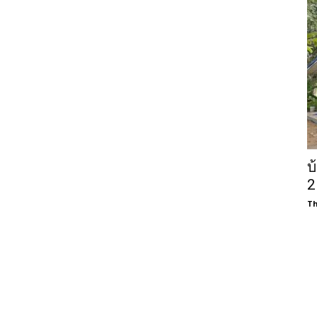
บ
2
Th