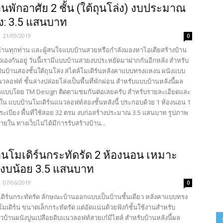
นพักอาศัย 2 ชั้น (ใต้ถุนโล่ง) งบประมาณ
าง: 3.5 แสนบาท
-
21/09/2019
0
ู้อ่านทุกท่าน และผู้สนใจแบบบ้านสวยหรือกำลังมองหาไอเดียสร้างบ้าน
วเองกันอยู่ วันนีัเรามีแบบบ้านสวยงบประหยัดมาฝากกันอีกหลัง สำหรับ
เป็นบ้านสองชั้นใต้ถุนโล่ง สไตล์โมเดิร์นหลังคาแบบทรงแหงน ผนังแบบ
วลอฟท์ ชั้นล่างปล่อยโล่งเป็นพื้นที่พักผ่อน สำหรับแบบบ้านหลังนี้ผล
แบบโดย TM Design ติดตามชมกันต่อเลยครับ สำหรับรายละเอียดและ
ยใน แบบบ้านโมเดิร์นแนวลอฟท์สองชั้นหลังนี้ ประกอบด้วย 1 ห้องนอน 1
ระเบียง พื้นที่ใช้สอย 32 ตรม งบก่อสร้างประมาณ 3.5 แสนบาท รูปภาพ
ใน ทางเว็บไม่ได้มีการรับสร้างบ้าน...
นโมเดิร์นกระทัดรัด 2 ห้องนอน เหมาะ
บงบน้อย 3.5 แสนบาท
-
07/06/2019
0
ดิร์นกระทัดรัด ลักษณะบ้านออกแบบเป็นบ้านชั้นเดียว หลังคาแบบทรง
เดิร์น ขนาดเล็กกระทัดรัด แต่อัดแน่นด้วยฟังก์ชั้นใช้งานสำหรับ
วบ้านผนังปูนเปลือยดิบแนวลอฟท์สวยเก๋มีไตล์ สำหรับบ้านหลังนี้ผล