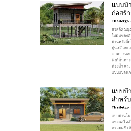
แบบบ้า
ก่อสร้
Thailetgo
สวัสดีคุณผ
ในฝันของตั
บ้านหลังนี้
ปูนเปลือยแน
งานการออก
ฟังก์ชั้นภา
ห้องน้ำ และ
แบบแปลนภาย
แบบบ้า
สำหรั
Thailetgo
แบบบ้านโมเ
แหงนสไตล์โม
ครอบครัว ตั