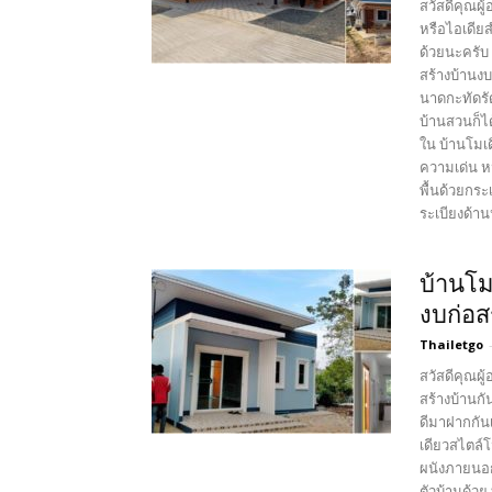
สวัสดีคุณผู
หรือไอเดีย
ด้วยนะครับ 
สร้างบ้านง
นาดกะทัดรั
บ้านสวนก็ไ
ใน บ้านโมเ
ความเด่น ห
พื้นด้วยกระ
ระเบียงด้านห
บ้านโม
งบก่อส
Thailetgo
สวัสดีคุณผู
สร้างบ้านกั
ดีมาฝากกัน
เดียวสไตล์
ผนังภายนอก
ตัวบ้านด้ว