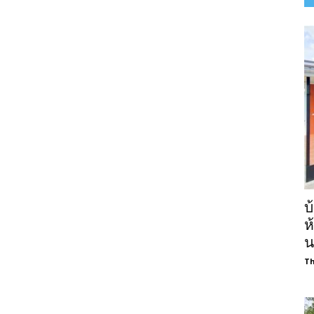
บ
ห
น
Th