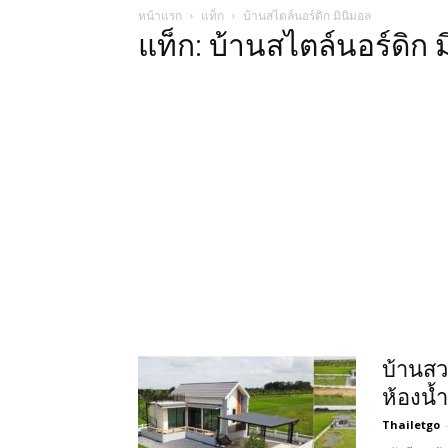
หน้าแรก
แท็ก
บ้านสไตล์นอร์ดิก มินิมอล
แท็ก: บ้านสไตล์นอร์ดิก 
บ้านสว
ห้องน้ำ
Thailetgo