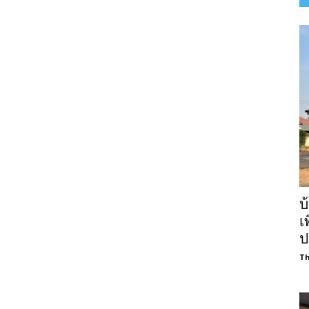
บ
เ
ป
Th