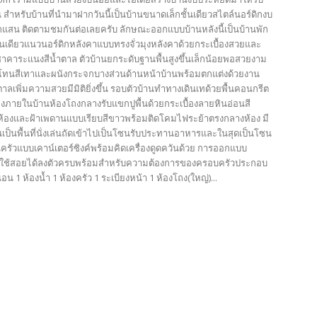
 สำหรับบ้านที่นำมาฝากวันนี้เป็นบ้านขนาดเล็กชั้นเดียวสไตล์นอร์ดิกงบ
ักแสน ติดตามชมกันต่อเลยครับ ลักษณะออกแบบบ้านหลังนี้เป็นบ้านพัก
้นเดียวแนวนอร์ดิกหลังคาแบบทรงจั่วมุงหลังคาด้วยกระเบื้องสวยและ
ชาคาระแนงสีน้ำตาล ตัวบ้านยกระดับฐานพื้นสูงขึ้นเล็กน้อยพอสวยงาม
ทนสีเทาและผนังกระจกบางส่วนด้านหน้าบ้านพร้อมตกแต่งด้วยงาน
าลเพิ่มความสวยมีมิติยิ่งขึ้น รอบตัวบ้านทำทางเดินเทด้วยพื้นคอนกรีต
งภายในบ้านห้องโถงกลางรับแขกปูพื้นด้วยกระเบื้องลายหินอ่อนสี
ห้องและฝ้าเพดานแบบเรียบสีขาวพร้อมติดโคมไฟระย้าตรงกลางห้อง มี
เป็นพื้นที่นั่งเล่นถัดเข้าไปเป็นโซนรับประทานอาหารและในสุดเป็นโซน
นครัวแบบเคาน์เตอร์ซิงค์พร้อมคิดเครื่องดูดควันด้วย การออกแบบ
ที่ใช้สอยได้ลงตัวครบพร้อมสำหรับความต้องการของครอบครัวประกอบ
อน 1 ห้องน้ำ 1 ห้องครัว 1 ระเบียงหน้า 1 ห้องโถง(ใหญ่)...