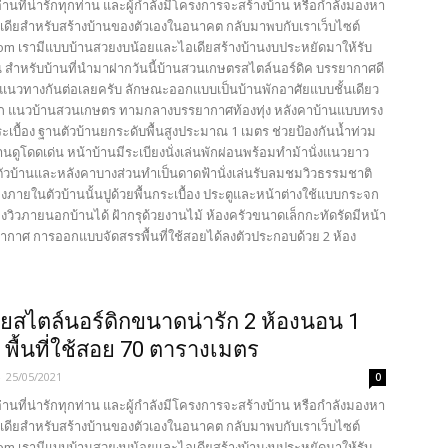
้อ่านที่น่ารักทุกท่าน และผู้กำลังมีโครงการจะสร้างบ้าน หรือกำลังมองหา
เดียสำหรับสร้างบ้านของตัวเองในอนาคต กลับมาพบกับเราเว็บไซต์
com เรามีแบบบ้านสวยงบน้อยและไอเดียสร้างบ้านงบประหยัดมาให้รับ
น สำหรับบ้านที่นำมาฝากวันนี้บ้านสวนเกษตรสไตล์นอร์ดิค บรรยากาศดี
นแนวทางกันต่อเลยครับ ลักษณะออกแบบเป็นบ้านพักอาศัยแบบชั้นเดียว
ิก แนวบ้านสวนเกษตร ทามกลางบรรยากาศท้องทุ่ง หลังคาบ้านแบบทรง
กระเบื้อง ฐานตัวบ้านยกระดับพื้นสูงประมาณ 1 เมตร ช่วยป้องกันน้ำท่วม
นดูโดดเด่น หน้าบ้านมีระเบียงนั่งเล่นพักผ่อนพร้อมทำม้านั่งแนวยาว
ัวบ้านและหลังคาบางส่วนทำเป็นดาดฟ้านั่งเล่นรับลมชมวิวธรรมชาติ
งภายในตัวบ้านนั้นปูด้วยพื้นกระเบื้อง ประตูและหน้าต่างใช้แบบกระจก
วิวภายนอกบ้านได้ ฝ้ากรุด้วยงานไม้ ห้องครัวขนาดเล็กกะทัดรัดมีหน้า
ากาศ การออกแบบจัดสรรพื้นที่ใช้สอยได้ลงตัวประกอบด้วย 2 ห้อง
ยสไตล์นอร์ดิกขนาดน่ารัก 2 ห้องนอน 1
ำ พื้นที่ใช้สอย 70 ตารางเมตร
-
25/05/2021
0
้อ่านที่น่ารักทุกท่าน และผู้กำลังมีโครงการจะสร้างบ้าน หรือกำลังมองหา
เดียสำหรับสร้างบ้านของตัวเองในอนาคต กลับมาพบกับเราเว็บไซต์
com เรามีแบบบ้านสวยงบน้อยและไอเดียสร้างบ้านงบประหยัดมาให้รับ