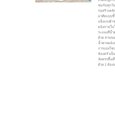
ชมกันทุกวัน
ก่อสร้างหล
อาศัยแบบชั
แข็งแรงฝ้า
ผนังภายในโ
ระแนงสีน้ำต
ด้วย สวนขอ
น้ำตาลผนัง
การแบ่งโซน
ห้องครัวเป็
จัดสรรพื้น
ด้วย 2 ห้องน