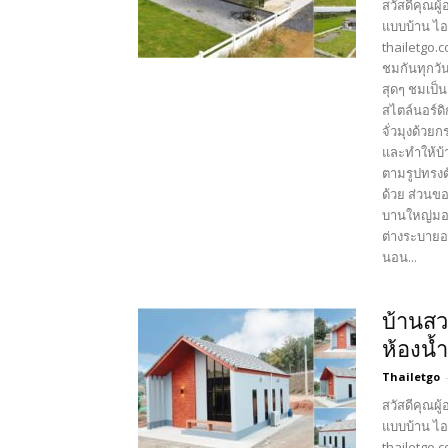
สวัสดีคุณผู
แบบบ้าน ไอ
thailetgo.
ชมกันทุกวั
สุดๆ ชมเป็
สไตล์นอร์ด
จั่วมุงด้วย
และทำให้บ้า
ตามรูปทรงต
ด้วย ส่วนขอ
บานใหญ่มอง
ต่างระบายอ
นอน...
บ้านสว
ห้องน้
Thailetgo
สวัสดีคุณผู
แบบบ้าน ไอ
thailetgo.