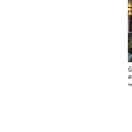
บ
ส
Th