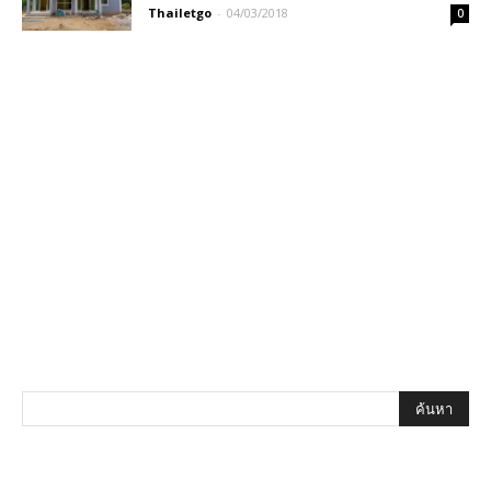
Thailetgo
-
04/03/2018
0