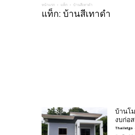
หน้าแรก
แท็ก
บ้านสีเทาดํา
แท็ก: บ้านสีเทาดํา
บ้านโม
งบก่อส
Thailetgo