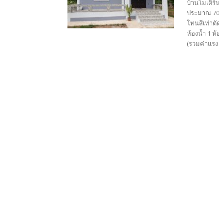
บ้านโมเดิร์
ประมาณ 70 ซ
โทนสีเท่าต
ห้องน้ำ 1 ห
(รวมค่าแรง +