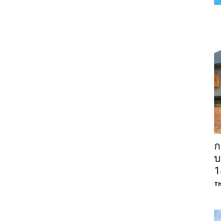
ก
บ
1
Th