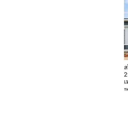
ส
2
เ
Th