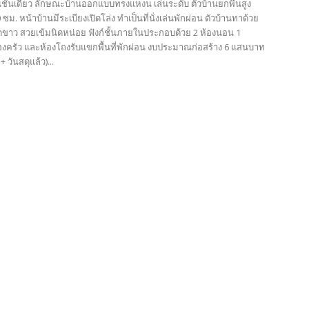
นชั้นเดียว ลักษณะบ้านออกแบบทรงแหงน เล่นระดับ ตัวบ้านยกพื้นสูง
ม. หน้าบ้านมีระเบียงเปิดโล่ง ทำเป็นที่นั่งเล่นพักผ่อน ตัวบ้านทาด้วย
ัดขาว สวยเข้มนิดหน่อย ฟังก์ชั้นภายในประกอบด้วย 2 ห้องนอน 1
้องครัว และห้องโถงรับแขกพื้นที่พักผ่อน งบประมาณก่อสร้าง 6 แสนบาท
 วันสดุแล้ว)...