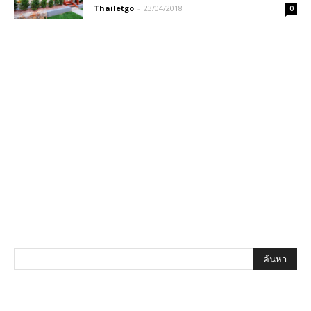
Thailetgo
-
23/04/2018
0