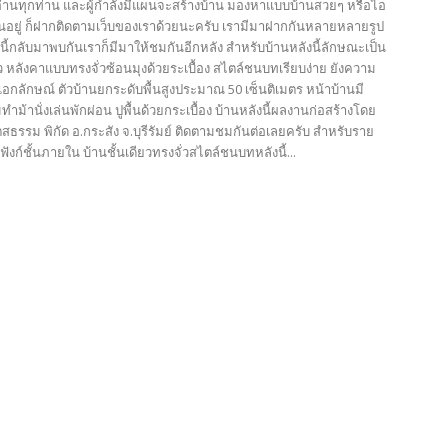
ู้อ่านทุกท่าน และผู้กำลังมีแผนจะสร้างบ้าน มองหาแบบบ้านสวยๆ หรือไอ
้านอยู่ ก็ฝากติดตามเว็บของเราด้วยนะครับ เรามีมาฝากกันหลายหลายรูป
ี้กลับมาพบกันเราก็มีมาให้ชมกันอีกหลัง สำหรับบ้านหลังนี้ลักษณะเป็น
ยว หลังคาแบบทรงจั่วซ้อนมุงด้วยระเบื้อง สไตล์ชนบทเรียบง่าย ยังความ
อกลักษณ์ ตัวบ้านยกระดับพื้นสูงประมาณ 50 เซ็นติเมตร หน้าบ้านมี
ทำม้านั่งเล่นพักผ่อน ปูพื้นด้วยกระเบื้อง บ้านหลังนี้ผลงานก่อสร้างโดย
ตสธรรม พิกัด อ.กระสัง จ.บุรีรัมย์ ติดตามชมกันต่อเลยครับ สำหรับราย
ังก์ชั้นภายใน บ้านชั้นเดียวทรงจั่วสไตล์ชนบทหลังนี้...