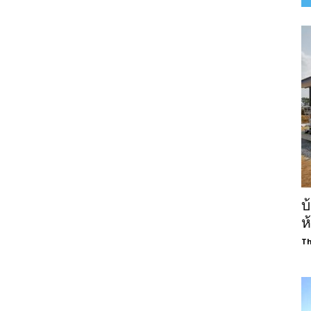
บ
ห
Th