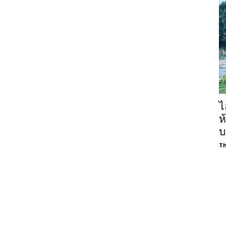
ไ
ห
บ
Th