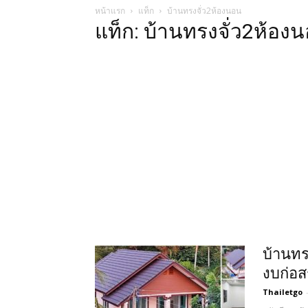
หน้าแรก
แท็ก
บ้านทรงจั่ว2ห้องนอน
แท็ก: บ้านทรงจั่ว2ห้อง
บ้านทร
งบก่อส
Thailetgo