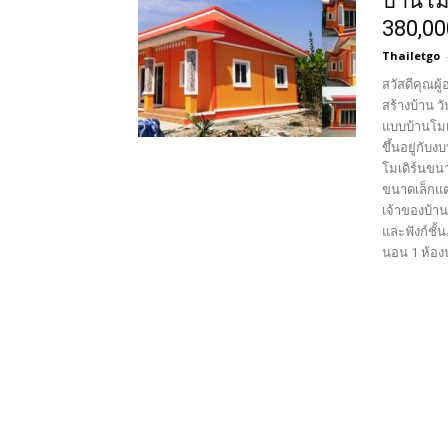
บ้านโม
380,0
Thailetgo
สวัสดีคุณผู
สร้างบ้าน ว
แบบบ้านโมเ
ขึ้นอยู่กับ
โมเดิร์นขนา
ขนาดเล็กแต
เจ้าของบ้า
และฟังก์ชั้
นอน 1 ห้องน