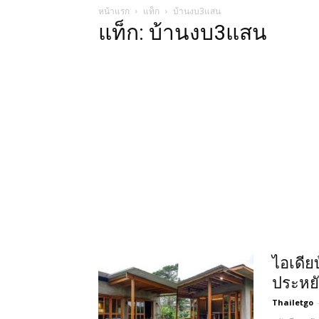
หน้าแรก
แท็ก
บ้านงบ3แสน
แท็ก: บ้านงบ3แสน
ไอเดีย
ประหย
Thailetgo