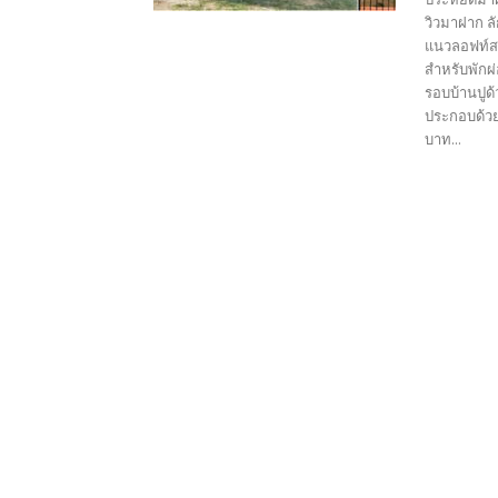
วิวมาฝาก ล
แนวลอฟท์สว
สำหรับพักผ
รอบบ้านปูด
ประกอบด้วย
บาท...