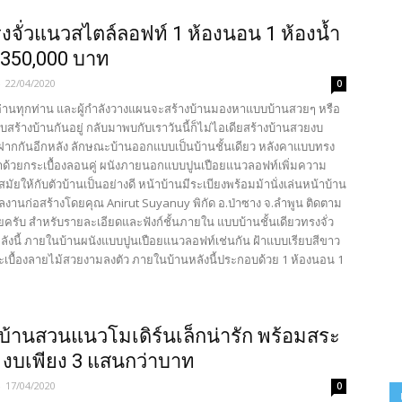
งจั่วแนวสไตล์ลอฟท์ 1 ห้องนอน 1 ห้องน้ำ
 350,000 บาท
-
22/04/2020
0
ู้อ่านทุกท่าน และผู้กำลังวางแผนจะสร้างบ้านมองหาแบบบ้านสวยๆ หรือ
บสร้างบ้านกันอยู่ กลับมาพบกับเราวันนี้ก็ไม่ไอเดียสร้างบ้านสวยงบ
ากกันอีกหลัง ลักษณะบ้านออกแบบเป็นบ้านชั้นเดียว หลังคาแบบทรง
งคาด้วยกระเบื้องลอนคู่ ผนังภายนอกแบบปูนเปือยแนวลอฟท์เพิ่มความ
ัยให้กับตัวบ้านเป็นอย่างดี หน้าบ้านมีระเบียงพร้อมม้านั่งเล่นหน้าบ้าน
ผลงานก่อสร้างโดยคุณ Anirut Suyanuy พิกัด อ.ป่าซาง จ.ลำพูน ติดตาม
ครับ สำหรับรายละเอียดและฟังก์ชั้นภายใน แบบบ้านชั้นเดียวทรงจั่ว
ังนี้ ภายในบ้านผนังแบบปูนเปือยแนวลอฟท์เช่นกัน ฝ้าแบบเรียบสีขาว
ระเบื้องลายไม้สวยงามลงตัว ภายในบ้านหลังนี้ประกอบด้วย 1 ห้องนอน 1
 บ้านสวนแนวโมเดิร์นเล็กน่ารัก พร้อมสระ
 งบเพียง 3 แสนกว่าบาท
-
17/04/2020
0