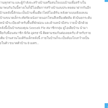
้อ่านทุกท่าน และผู้กำลังจะสร้างบ้านหรือสนใจแบบบ้านเพื่อสร้างใน
มาพบกันวันนี้ทางเว็บก็มีไอเดียการสร้างบ้านงบประหยดมาฝากกันอีก
บ้านหลังนี้ลักณะเป็นบ้านชั้นเดียวไตล์โมเดิร์น หลังคาแบบเพิงแหงน
ัวบ้านขนาดเล็กระทัดรัด ผนังภายนอกโทนสีเหลืองตัดส้ม ตัวบ้นยกระดับ
ย หน้ามีระเบียงสำหรับพื้นที่พักผ่อน และด้านหน้ามีสระวายน้ำอีกด้วย
ลังนี้เป็นบ้านของคุณ Seesek Ple สมาชิกกลุ่ม ดูไอเดียบ้าน นำมา
ดียกับพื่อนสมาชิก พิกัด อุดรธานี ติดตามชมกันต่อเลยครับ สำหรับราย
มเติม บ้านสวนโมเดิร์นเล็กหลังนี้ ภายในบ้านก็จะเป็นห้องโถงกว้างเป็น
ในตัว ขนาดตัวบ้าน 8 เมตร...