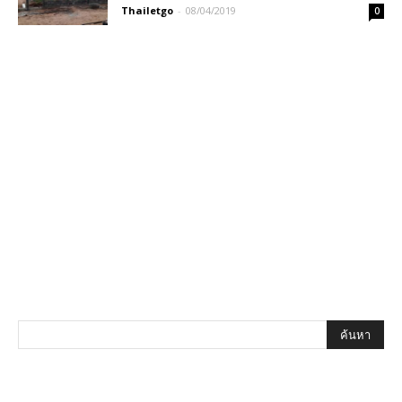
Thailetgo
-
08/04/2019
0