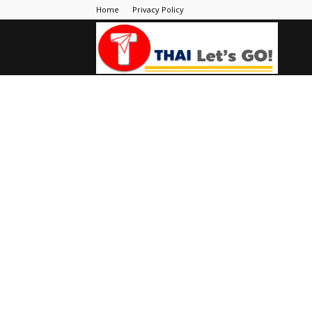
Home
Privacy Policy
Thai
Let's
Go