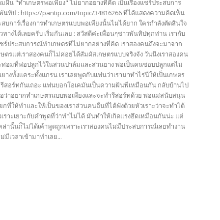
มฝัน "ทำเกษตรพอเพียง" ไม่ยากอย่างที่คิด เป็นเรื่องแชร์ประสบการ
ันทิป : https://pantip.com/topic/34816266 ที่ได้แสดงความคิดเห็น
สบการ์เรื่องการทำเกษตรแบบพอเพียงนั้นไม่ได้ยาก ใครกำลังตัดสินใจ
นวทางได้เลยครับ เริ่มกันเลย : สวัสดีค่ะเพื่อนๆชาวพันทิปทุกท่าน เรากับ
์ประสบการณ์ทำเกษตรที่ไม่ยากอย่างที่คิด เราสองคนถึงจะมาจาก
ษตรแต่เราสองคนก็ไม่ค่อยได้สัมผัสเกษตรแบบจริงจัง วันนึงเราสองคน
ะท่อมที่พ่อปลูกไว้ในสวนปาล์มและสวนยาง พ่อเป็นคนชอบปลูกแต่ไม่
ยางทั้งแคระทั้งแกรน เราเลยพูดกับแฟนว่าเรามาทำไร่นี่ให้เป็นเกษตร
รีสอร์ทกันเถอะ แฟนบอกโอเคมันเป็นความฝันพี่เหมือนกัน กลับบ้านไป
่อว่าอยากทำเกษตรแบบพอเพียงและจะทำรีสอร์ทด้วย พ่อแม่สนับสนุน
กที่ให้ทำและให้เป็นของเราส่วนคนอื่นที่ได้ฟังด้วยหัวเราะว่าจะทำได้
วเราะเยาะกับคำพูดที่ว่าทำไม่ได้ มันทำให้เกิดแรงฮึดเหมือนกันน่ะ แต่
่านั้นก็ไม่ได้เค้าพูดถูกเพราะเราสองคนไม่มีประสบการณ์เลยทำงาน
่ ไม่มีเวลาเข้ามาทำเลย...