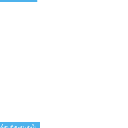
เนื้อหาที่คุณอาจสนใจ