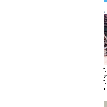
ไ
ส
ไ
Th