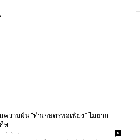
น
มความฝัน “ทำเกษตรพอเพียง” ไม่ยาก
่คิด
-
11/11/2017
0