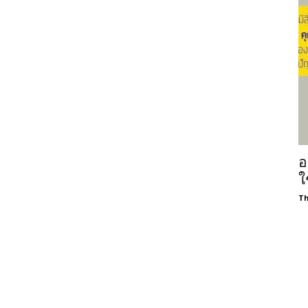
อ
ใ
Th