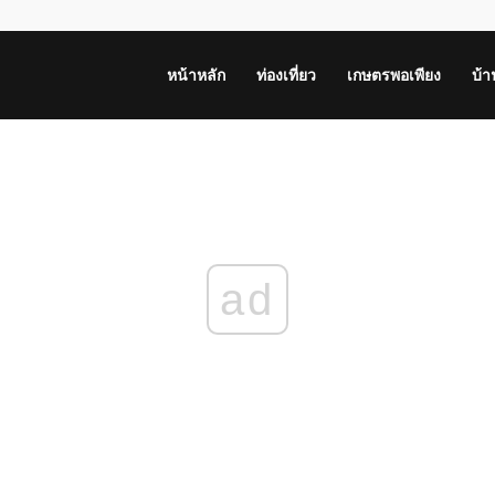
หน้าหลัก
ท่องเที่ยว
เกษตรพอเพียง
บ้
ad