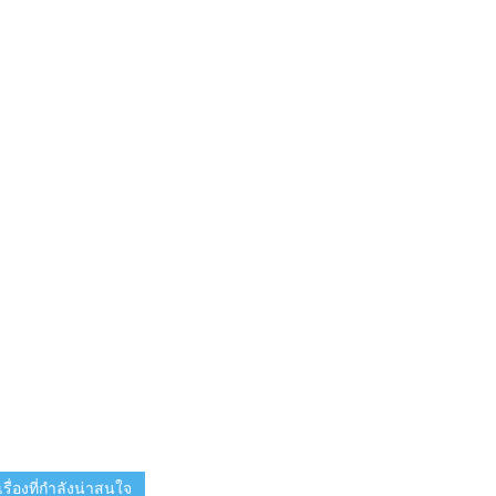
เรื่องที่กำลังน่าสนใจ