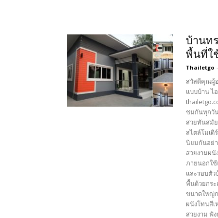
บ้านทร
พื้นที่
Thailetgo
สวัสดีคุณผู
แบบบ้าน ไอ
thailetgo.
ชมกันทุกวัน
สวยทันสมัย
สไตล์โมเดิ
นิยมกันอย่
สวยงามผนัง
ภายนอกใช้แ
และรอบตัวบ
พื้นด้วยกระ
ขนาดใหญ่กว
ผนังโทนสีเห
สวยงาม ฟัง