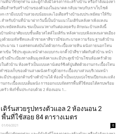
้อ่านที่น่ารักทุกท่าน และผู้กำลังมีโครงการจะสร้างบ้าน หรือกำลังมองหา
เดียสำหรับสร้างบ้านของตัวเองในอนาคต กลับมาพบกับเราเว็บไซต์
com เรามีแบบบ้านสวยงบน้อยและไอเดียสร้างบ้านงบประหยัดมาให้รับ
 สำหรับบ้านที่นำมาฝากวันนี้เป็นบ้านแนวโมเดิร์นหลังคาเพิงแหงน
งบประหยัดหลัแสน ชมเป็นแนวทางกันต่อเลยครับ ลักษณะบ้านหลังนี้
บ้านพักอาศัยแบบชั้นเดียวสไตล์โมเดิร์น หลังคาแบบเพิงแหงนลาดเอียง
มุงด้วยเมทัลชีทและฝ้าชายคาสีขาวมีช่องระบายความร้อน ฐานตัวบ้าน
งประมาณ 1 เมตรตกแต่งบันไดด้วยกระเบื้องลายหิน ผนังภายนอกโทน
ทาเข้ม ใช้ประตูและหน้าต่างแบบกระจกคิ้วบัวสีขาวตัดกับตัวบ้าน หน้า
นข้างมีระเบียงทางเดินมุงหลังคาและมีประตูเข้าบ้านโซนห้องครัวด้วย
นตัวบ้าน ห้องครัวเป็นแบบเคาน์เตอร์ซิงค์ปูนติดด้วยงานกระเบื้องโทน
ทำช่องเก็บของด้านล่างผนังครัวปูด้วยกระเบื้องบางส่วนบริเวณหน้า
ละมีประตูออกด้านข้างตัวบ้านได้ ห้องน้ำเป็นแบบแบ่งโซนเปียกและแห้ง
งานกระเบื้องแบบเต็มผนัง การออกแบบจัดสรรพื้นที่ใช้สอยได้ครบพร้อม
รัว ฟังก์ชั้นประกอบด้วย 2 ห้องนอน 1...
เดิร์นสวยรูปทรงตัวแอล 2 ห้องนอน 2
ำ พื้นที่ใช้สอย 84 ตารางเมตร
-
01/06/2021
0
้อ่านที่น่ารักทุกท่าน และผู้กำลังมีโครงการจะสร้างบ้าน หรือกำลังมองหา