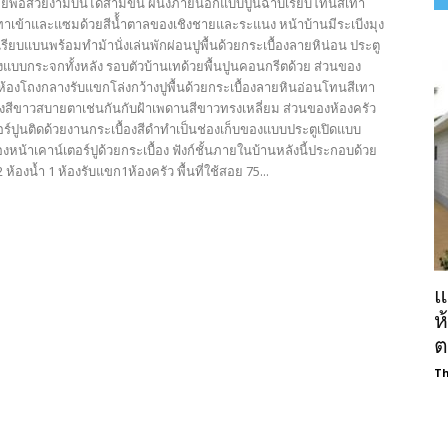
้อยพอสวยงามบันไดสามขั้น ผนังภายนอกแบบปูนฉาบเรียบโทนสีเทา
เทาเข้าและแซมด้วยสีน้้ำตาลของเชิงชายและระแนง หน้าบ้านมีระเบีงมุง
ียบแบนพร้อมทำม้านั่งเล่นพักผ่อนปูพื้นด้วยกระเบื้องลายหิน่อน ประตู
งแบบกระจกทั้งหลัง รอบตัวบ้านเทด้วยพื้นปูนคอนกรีตด้วย ส่วนของ
้องโถงกลางรับแขกโล่งกว้างปูพื้นด้วยกระเบื้องลายหินอ่อนโทนสีเทา
องสีขาวสบายตาเช่นกันกับฝ้าเพดานสีขาวทรงเหลี่ยม ส่วนของห้องครัว
อร์ปูนติดด้วยงานกระเบื้องสีดำทำเป็นช่องเก็บของแบบประตูเปิดแบบ
้องหน้าเคาน์เตอร์ปูด้วยกระเบื้อง ฟังก์ชั้นภายในบ้านหลังนี้ประกอบด้วย
ห้องน้ำ 1 ห้องรับแขก1ห้องครัว พื้นที่ใช้สอย 75...
แ
ห
ต
Th