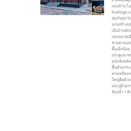
แบบบ้าน ไอ
thailetgo.
ชมกันทุกวั
บก่อสร้างป
เป็นบ้านพั
แหงนลาดเอีย
ชายคาแบบเร
พื้นเล็กน้อ
ประตูและหน
พนักพิงหลั
พื้นด้วยกร
ทรงเหลียมพ
ใหญ่ติดด้วย
และปูด้วยกร
ห้องน้ำ 1 ห