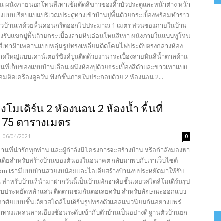
้น ผนังภายนอกโทนสีเทาเข้มตัดสีขาวของคิ้วบัวประตูและหน้าต่าง หน้า
ยงแบบเรียบแบนบริเวณประตูทางเข้าบ้านปูพื้นด้วยกระเบื้องพร้อมทำราว
ตัวบ้านเทด้วยพื้นคอนกรีตออกไปประมาณ 1 เมตร ส่วนของภายในบ้าน
งรับแขกปูพื้นด้วยกระเบื้องลายหินอ่อนโทนสีเทา ผนังภายในแบบทูโทน
บสีเทาฝ้าเพดานแบบหลุ่มรูปทรงเหลี่ยมติดโคมไฟประดับตรงกลางห้อง
าดใหญ่แบบเคาน์เตอร์ซิงค์ปูนติดด้วยงานกระเบื้องลายหินสีน้ำตาลด้าน
ื้นที่เก็บของแบบบ้านเลื่อน ผนังห้องปูด้วยกระเบื้องสีดำและขาวเทาแบบ
พร้อมติดเครื่องดูควัน ฟังก์ชั้นภายในประกอบด้วย 2 ห้องนอน 2...
โมเดิร์น 2 ห้องนอน 2 ห้องน้ำ พื้นที่
 75 ตารางเมตร
-
06/04/2021
0
้อ่านที่น่ารักทุกท่าน และผู้กำลังมีโครงการจะสร้างบ้าน หรือกำลังมองหา
เดียสำหรับสร้างบ้านของตัวเองในอนาคต กลับมาพบกับเราเว็บไซต์
com เรามีแบบบ้านสวยงบน้อยและไอเดียสร้างบ้านงบประหยัดมาให้รับ
 สำหรับบ้านที่นำมาฝากวันนี้เป็นบ้านพักอาศัยชั้นเดยวสไตล์โมเดิร์นรูป
งบประหยัดหลักแสน ติดตามชมกันต่อเลยครับ สำหรับลักษณะออกแบบ
กอาศัยแบบชั้นเดียวสไตล์โมเดิร์นรูปทรงตัวแอลแนวนิยมกันอย่างแพร่
ทรงแหลนลาดเอียงซ้อนระดับเข้ากับตัวบ้านเป็นอย่างดี ฐานตัวบ้านยก