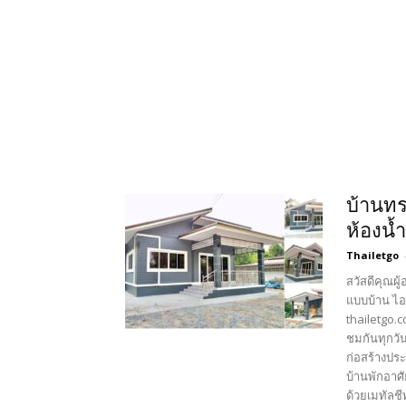
บ้านทร
ห้องน้ำ
Thailetgo
สวัสดีคุณผู
แบบบ้าน ไอ
thailetgo.
ชมกันทุกวั
ก่อสร้างปร
บ้านพักอาศ
ด้วยเมทัลช