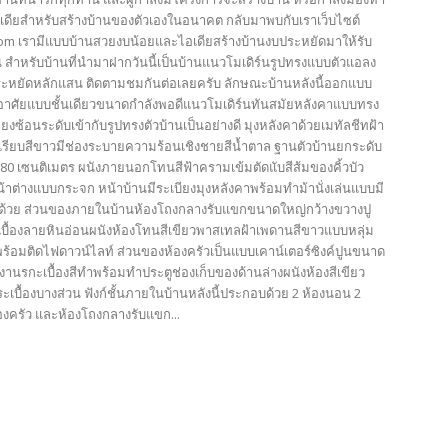
เดียสำหรับสร้างบ้านของตัวเองในอนาคต กลับมาพบกับเราเว็บไซต์
com เรามีแบบบ้านสวยงบน้อยและไอเดียสร้างบ้านงบประหยัดมาให้รับ
น สำหรับบ้านที่นำมาฝากวันนี้เป็นบ้านแนวโมเดิร์นรูปทรงแบบตัวแอลง
ระหยัดหลักแสน ติดตามชมกันต่อเลยครับ ลักษณะบ้านหลังนี้ออกแบบ
กอาศัยแบบชั้นเดียวขนาดกำลังพอดีแนวโมเดิร์นทันสมัยหลังคาแบบทรง
งซ้อนระดับเข้ากับรูปทรงตัวบ้านเป็นอย่างดี มุงหลังคาด้วยเมทัลชีทฝ้า
ียบสีขาวมีช่องระบายความร้อนเชิงชายสีน้ำตาล ฐานตัวบ้านยกระดับ
ย 80 เซนติเมตร ผนังภายนอกโทนสีฟ้าครามเข้มตัดแับสีส้มของคิ้วบัว
้าต่างแบบกระจก หน้าบ้านมีระเบียงมุงหลังคาพร้อมทำม้านั่งเล่นแบบมี
งด้วย ส่วนของภายในบ้านห้องโถงกลางรับแขกขนาดใหญ่กว้างขวางปู
ะเบื้องลายหินอ่อนผนังห้องโทนสีเขียวพาสเทลฝ้าเพดานสีขาวแบบหลุ่ม
ร้อมติดไฟดาวน์ไลท์ ส่วนของห้องครัวเป็นแบบเคาน์เตอร์ซิงค์ปูนขนาด
งานรกะเบื้องสีทำพร้อมทำประตูช่องเก็บของด้านล่างผนังห้องสีเขียว
ะเบื้องบางส่วน ฟังก์ชั้นภายในบ้านหลังนี้ประกอบด้วย 2 ห้องนอน 2
้องครัว และห้องโถงกลางรับแขก...