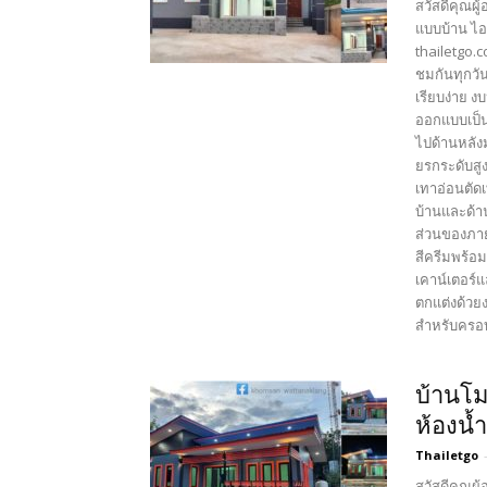
สวัสดีคุณผู
แบบบ้าน ไอ
thailetgo.
ชมกันทุกวัน
เรียบง่าย 
ออกแบบเป็น
ไปด้านหลัง
ยรกระดับสู
เทาอ่อนตัดเ
บ้านและด้า
ส่วนของภายใ
สีครีมพร้อม
เคาน์เตอร์แ
ตกแต่งด้วย
สำหรับครอบค
บ้านโม
ห้องน้
Thailetgo
สวัสดีคุณผู