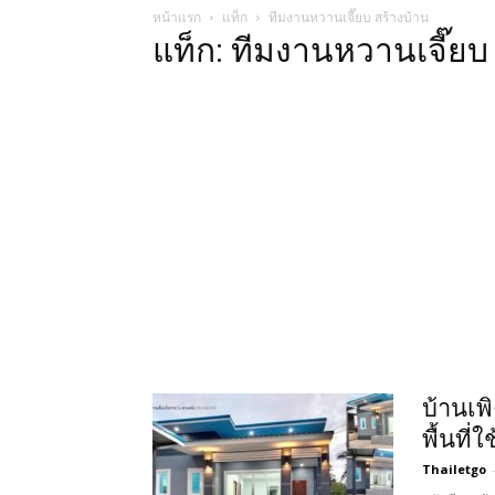
หน้าแรก
แท็ก
ทีมงานหวานเจี๊ยบ สร้างบ้าน
แท็ก: ทีมงานหวานเจี๊ยบ
บ้านเพ
พื้นที
Thailetgo