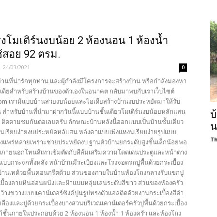
งโมเดิร์นงบน้อย 2 ห้องนอน 1 ห้องน้ำ
ใช้สอย 92 ตรม.
-
24/03/2021
0
้อ่านที่น่ารักทุกท่าน และผู้กำลังมีโครงการจะสร้างบ้าน หรือกำลังมองหา
เดียสำหรับสร้างบ้านของตัวเองในอนาคต กลับมาพบกับเราเว็บไซต์
com เรามีแบบบ้านสวยงบน้อยและไอเดียสร้างบ้านงบประหยัดมาให้รับ
 สำหรับบ้านที่นำมาฝากวันนี้แบบบ้านชั้นเดียวโมเดิร์นงบน้อยหลักแสน
บ
 ติดตามชมกันต่อเลยครับ ลักษณะบ้านหลังนี้ออกแบบเป็นบ้านชั้นเดียว
น
ร์นเรียบง่ายงบประหยัดหลัแสน หลังคาแบบเพิงแหงนเรียบง่ายรูปแบบ
Th
างแพร่หลายเพราะช่วยประหยัดงบ ฐานตัวบ้านยกระดับสูงขั้นเล็กน้อยพอ
ภายนอกโทนสีเทาเข้มตัดกับสีส้มเสริมความโดดเด่นประตูและหน้าต่าง
บบกระจกทั้งหลัง หน้าบ้านมีระเบียงและโรงจอดรถปูพื้นด้วยกระเบื้อง
้านเทด้วยพื้นคอนกรีตด้วย ส่วนของภายในบ้านห้องโถงกลางรับแขกปู
เบื้องลายหินอ่อนผนังและฝ้าแบบหลุ่มเล่นระดับสีขาว ส่วนของห้องครัว
้างขวางแบบเคาน์เตอร์ซิงค์ปูนรูปทรงตัวแอลติดด้วยงานกระเบื้องสีดำ
ลืองและปูด้วยกระเบื้องบางสวนบริเวณเคาน์เตอร์ครัวปูพื้นด้วยกระเบื้อง
ก์ชั้นภายในประกอบด้วย 2 ห้องนอน 1 ห้องน้ำ 1 ห้องครัว และห้องโถง