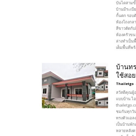
บันไดสามขั
บ้านมีระเบี
กั้นตก รอบ
ห้องโถงกลา
สีขาวตัดกั
ห้องครัวขน
ล่างทำเป็นพ
เต็มพื้นที่
บ้านทรง
ใช้สอย
Thailetgo
สวัสดีคุณผู
แบบบ้าน ไอ
thailetgo.
ชมกันทุกวัน
ทรงตัวแอล
เป็นบ้านพั
หลายหลังคา