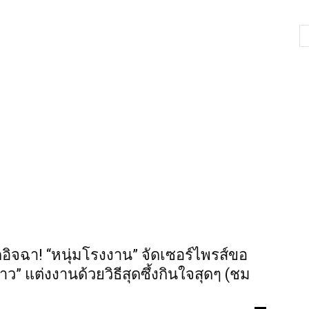
ี
ิจฉา! “หนุ่มโรงงาน” จัดเซอร์ไพรส์ขอ
ว” แต่งงานด้วยวิธีสุดซึ้งกินใจสุดๆ (ชม