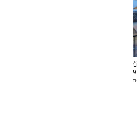
บ
9
Th