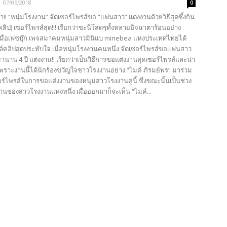
-
07/05/2018
0
! “หนุ่มโรงงาน” จัดเซอร์ไพรส์ขอ “แฟนสาว” แต่งงานด้วยวิธีสุดซึ้งกิน
ลิป) เซอร์ไพรส์สุด!!! เรียกว่าชะนีโสดๆทั้งหลายอิจฉาตาร้อนอย่าง
เมื่อเฟชบุ๊ก เพจสมาคมหนุ่มสาวมินิแบ minebea แห่งประเทศไทยได้
คลิปสุดประทับใจ เมื่อหนุ่มโรงงานคนหนึ่ง จัดเซอร์ไพรส์ขอเเฟนสาว
านาน 4 ปี แต่งงาน!! เรียกว่าเป็นวิธีการขอแต่งงานสุดเซอร์ไพรส์และน่า
 เพราะงานนี้ได้นักร้องขวัญใจชาวโรงงานอย่าง “ไมค์ ภิรมย์พร” มาร่วม
ร์ไพรส์ในการขอแต่งงานของหนุ่มสาวโรงงานคู่นี้ ซึ่งขณะนั้นเป็นช่วง
กงานของสาวโรงงานแห่งหนึ่ง เมื่อออกมาก็จะเห็น “ไมค์...