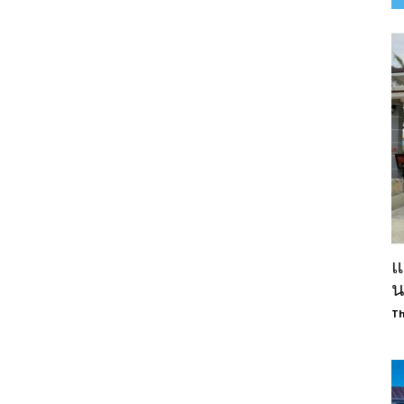
แ
น
Th