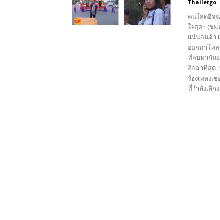
Thailetgo
คนโสดอิจฉา!
ใจสุดๆ (ชมค
แน่นอนจ้า 
ออกมาโพสต์
ที่คบหากันม
อิจฉาที่สุด
ร้องเพลงเซอ
ที่กำลังเลิ