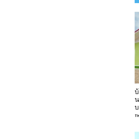
บ
น
บ
Th