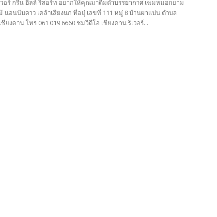
ิเวอร์ กรีน ฮิลล์ รีสอร์ท อยากให้คุณมาดื่มด่ำบรรยากาศ เฆมหมอกยาม
ม้ นอนนับดาว เคล้าเสียงนก ที่อยุ่ เลขที่ 111 หมู่ 8 บ้านผาแบ่น ตำบล
ชียงคาน โทร 061 019 6660 ชมวีดีโอ เชียงคาน ริเวอร์...