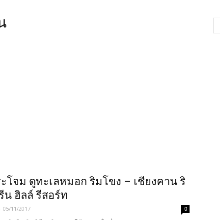
าน
โจม ดูทะเลหมอก ริมโขง – เชียงคาน ริ
รีน ฮิลล์ รีสอร์ท
-
05/11/2017
0