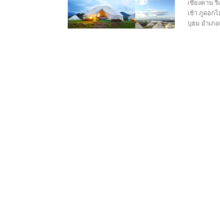
เชียงคาน ร
เช้า ภูดอกไ
บุฮม อำเภอเ