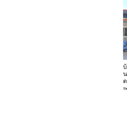
บ
น
ต
Th