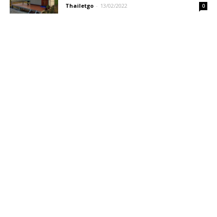
Thailetgo
-
13/02/2022
0