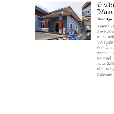
บ้านโม
ใช้สอย
Thailetgo
สวัสดีคุณผ
สำหรับสร้าง
แนวทางหรือ
บ้านชั้นเด
ตัดกับน้ำตา
ออกแบบก่อส
และฟังก์ชั
อมเทาตัดกั
เค้าน์เตอร์
3 ห้องนอน 1