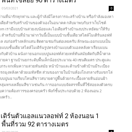
ำ พื้นที่ใช้สอย 90 ตารางเมตร
-
05/03/2021
0
้อ่านที่น่ารักทุกท่าน และผู้กำลังมีโครงการจะสร้างบ้าน หรือกำลังมองหา
เดียสำหรับสร้างบ้านของตัวเองในอนาคต กลับมาพบกับเราเว็บไซต์
com เรามีแบบบ้านสวยงบน้อยและไอเดียสร้างบ้านงบประหยัดมาให้รับ
 สำหรับบ้านที่นำมาฝากวันนี้เป็นแบบบ้านชั้นเดียวสไตล์โมเดิร์นลอฟท์
อล งบก่อสร้างหลักแสน ติดตามชมกันต่อเลยครับ ลักษณะออกแบบเป็น
ัยแบบชั้นเดียวสไตล์โมเดิร์นรูปทรงบ้านแบบตัวแอลหลังคาเรียบแบน
้ากับตัวบ้าน ผนังภายนอกแบบปูนลอฟท์สวยเทห์ทันสมัยตัดกับสีน้ำตาล
ชายคา ฐานบ้านยกระดับพื้นเล็กน้อยประมาณ 40 เซนติเมตร ประตูและ
บกระจกเพิ่มความสวยทันสมัย หน้าบ้านและด้านข้างตัวบ้านมีระเบียง
ถมุงหลังคาด้วยเมทัลชีท ส่วนของภายในบ้านห้องโถงกลางรับแขกโล่
แบบปูนฉาบเรียบโทนสีขาวสบายตาปูพื้นด้วยกระเบื้องลายหินอ่อนฝ้า
ุ่มทรงเหลี่ยมสีขาวเช่นกัน การออกแบบจัดสรรพื้นที่ใช้สอยลงตัวครบ
บความต้องการของครอบครัว ฟังก์ชั้นประกอบด้วย 2 ห้องนอน 2
องครัว...
เดิร์นตัวแอลแนวลอฟท์ 2 ห้องนอน 1
ำ พื้นที่รวม 92 ตารางเมตร