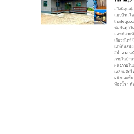
Thailetgo
สวัสดีคุณผู
แบบบ้าน ไอ
thailetgo.
ชมกันทุกวัน
ลอทฟ์สวยทั
เดียวสไตล์
เทห์ทันสมั
สีน้ำตาล ห
ภายในบ้านห
ผนังภายในแ
เหลี่ยมติด
ผนังและพื้น
ห้องน้ำ 1 ห้