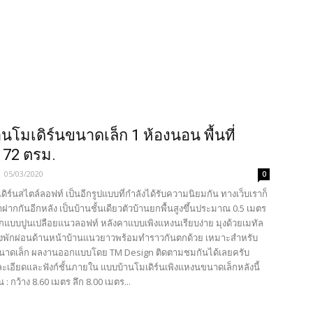
นโมเดิร์นขนาดเล็ก 1 ห้องนอน พื้นที่
 72 ตรม.
-
05/03/2020
0
ิร์นสไตล์ลอฟท์ เป็นอีกรูปแบบที่กำลังได้รับความนิยมกัน ทางเว็บเราก็
กกันอีกหลัง เป็นบ้านชั้นเดียวตัวบ้านยกพื้นสูงขึ้นประมาณ 0.5 เมตร
แบบปูนเปลือยแนวลอฟท์ หลังคาแบบเพิงแหงนเรียบง่าย มุงด้วยเมทัล
ียงพักผ่อนด้านหน้าบ้านแนวยาวพร้อมทำราวกันตกด้วย เหมาะสำหรับ
นาดเล็ก ผลงานออกแบบโดย TM Design ติดตามชมกันได้เลยครับ
ะเอียดและฟังก์ชั้นภายใน แบบบ้านโมเดิร์นเพิงแหงนขนาดเล็กหลังนี้
: กว้าง 8.60 เมตร ลึก 8.00 เมตร...