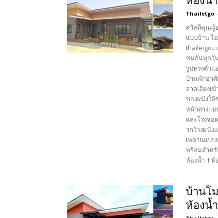
ห้องน้
Thailetgo
สวัสดีคุณผู
แบบบ้าน ไอ
thailetgo.
ชมกันทุกวัน
รูปทรงตัวแ
บ้านพักอาศ
ลาดเอียงเข
ของผนังใต้
หน้าต่างแบ
และโรงจอดร
วกว้างผนัง
เพดานแบบหล
พร้อมสำหรั
ห้องน้ำ 1 ห้
บ้านโม
ห้องน้