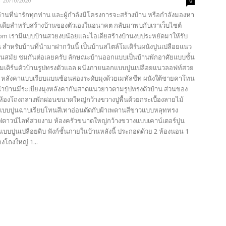
-
20/10/2020
0
้อ่านที่น่ารักทุกท่าน และผู้กำลังมีโครงการจะสร้างบ้าน หรือกำลังมองหา
เดียสำหรับสร้างบ้านของตัวเองในอนาคต กลับมาพบกับเราเว็บไซต์
com เรามีแบบบ้านสวยงบน้อยและไอเดียสร้างบ้านงบประหยัดมาให้รับ
 สำหรับบ้านที่นำมาฝากวันนี้ เป็นบ้านสไตล์โมเดิร์นผนังปูนเปลือยแนว
นสมัย ชมกันต่อเลยครับ ลักษณะบ้านออกแบบเป็นบ้านพักอาศัยแบบชั้น
โมเดิร์นตัวบ้านรูปทรงตัวแอล ผนังภายนอกแบบปูนเปลือยแนวลอฟท์สวย
ย หลังคาแบบเรียบแบนซ้อนสองระดับมุงด้วยเมทัลชีท ผนังใต้ชายคาโทน
น้าบ้านมีระเบียงมุงหลังคากันสาดแนวยาวตามรูปทรงตัวบ้าน ส่วนของ
้องโถงกลางพักผ่อนขนาดใหญ่กว้างขวางปูพื้นด้วยกระเบื้องลายไม้
บบปูนฉาบเรียบโทนสีเทาอ่อนตัดกับฝ้าเพดานสีขาวแบบหลุททรง
ไฟดาวน์ไลท์สวยงาม ห้องครัวขนาดใหญ่กว้างขวางแบบเคาน์เตอร์ปูน
แบบปูนเปลือยดิบ ฟังก์ชั้นภายในบ้านหลังนี้ ประกอดด้วย 2 ห้องนอน 1
องโถงใหญ่ 1...