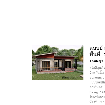
แบบบ้า
พื้นที่
Thailetgo
สวัสดีคุณผู
บ้าน วันนี้
ออกแบบรูปท
แบบปูนเปล
ภายในตอบโ
Design" ติ
โมเดิร์นตัว
ห้องรับแขก 1