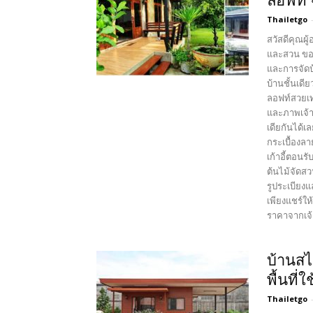
ลอฟท์ 
Thailetgo
สวัสดีคุณผู
และสวน ขอบ
และการจัดบ
บ้านชั้นเด
ลอฟท์สวยเท
และภาพเจ้า
เดียกันได้เ
กระเบื้องลา
เก้าอี้ตอน
ต้นไม้จัดสว
รูประเบียงแ
เพียงแชร์ให
ราคาจากเจ้า
บ้านสไ
พื้นที
Thailetgo