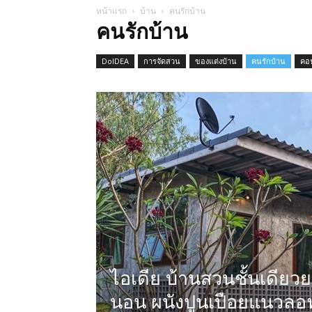
หน้าแรก
บ้าน
คนรักบ้าน
คนรักบ้าน
DoIDEA
การจัดสวน
ของแต่งบ้าน
คนรักบ้าน
คอ
ไอเดีย บ้านสวนชั้นเดียวยก
นอน ผนังปูนเปือยแนวลอฟ