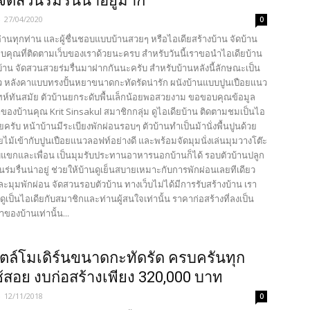
จัดสวนร่มรื่นน่าอยู่มาก
-
27/04/2020
0
้อ่านทุกท่าน และผู้ชื่นชอบแบบบ้านสวยๆ หรือไอเดียสร้างบ้าน จัดบ้าน
คุณที่ติดตามเว็บของเราด้วยนะครบ สำหรับวันนี้เราขอนำไอเดียบ้าน
้าน จัดสวนสวยร่มรื่นมาฝากกันนะครับ สำหรับบ้านหลังนี้ลักษณะเป็น
ียว หลังคาแบบทรงปั้นหยาขนาดกะทัดรัดน่ารัก ผนังบ้านแบบปูนเปือยแนว
ห์ทันสมัย ตัวบ้านยกระดับพื้นเล็กน้อยพอสวยงาม ขอขอบคุณข้อมูล
ของบ้านคุณ Krit Sinsakul สมาชิกกลุ่ม ดูไอเดียบ้าน ติดตามชมเป็นไอ
ลยครับ หน้าบ้านมีระเบียงพักผ่อนรอบๆ ตัวบ้านทำเป็นม้านั่งพื้นปูนด้วย
ยไม้เข้ากับปูนเปือยแนวลอฟท์อย่างดี และพร้อมจัดมุมนั่งเล่นมุมวางโต๊ะ
รับแขกและเพื่อน เป็นมุมรับประทานอาหารนอกบ้านก็ได้ รอบตัวบ้านปลูก
นร่มรื่นน่าอยู่ ช่วยให้บ้านดูเย็นสบายเหมาะกับการพักผ่อนเลยทีเดียว
ละมุมพักผ่อน จัดสวนรอบตัวบ้าน ทางเว็บไม่ได้มีการรับสร้างบ้าน เรา
้ดูเป็นไอเดียกับสมาชิกและท่านผู้สนใจเท่านั้น ราคาก่อสร้างที่ลงเป็น
ของบ้านเท่านั้น...
ตล์โมเดิร์นขนาดกะทัดรัด ครบครันทุก
่ใช้สอย งบก่อสร้างเพียง 320,000 บาท
-
12/11/2018
0