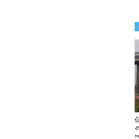
บ
ง
Th