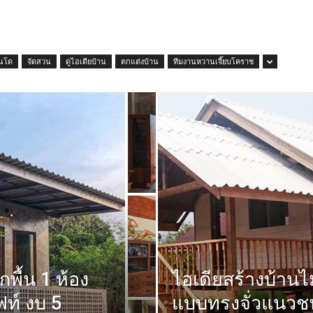
นโด
จัดสวน
ดูไอเดียบ้าน
ตกแต่งบ้าน
ทีมงานหวานเจี๊ยบโคราช
พื้น 1 ห้อง
ไอเดียสร้างบ้านไ
ท์ งบ 5
แบบทรงจั่วแนวชน