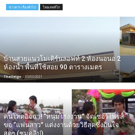
ข่าวสาร เรื่องทั่วไป
ไทยเลทส์โก
บ้านสวยแนวโมเดิร์นลอฟท์ 2 ห้องนอนอ 2
ห้องน้ำ พื้นที่ใช้สอย 90 ตารางเมตร
Thailetgo
-
05/03/2021
คนโสดอิจฉา! “หนุ่มโรงงาน” จัดเซอร์ไพรส์
ขอ “แฟนสาว” แต่งงานด้วยวิธีสุดซึ้งกินใจ
สุดๆ (ชมคลิป)