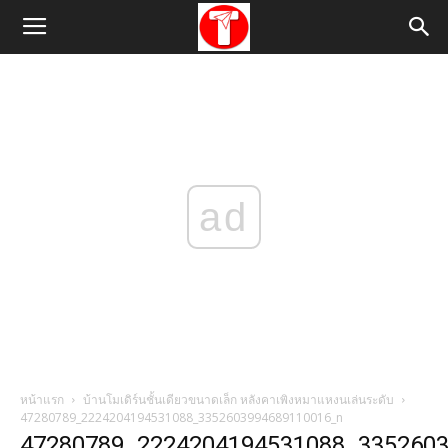
ad
หน้าแรก
บ้านโมเดิร์นชั้นเดียวขนาดเล็ก หลังคาเพิงหมาแหงนเล่นระดับ
47280789_2224204194531088_3352603994689110016_n
47280789_2224204194531088_335260