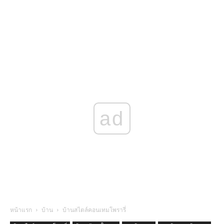
ad
หน้าแรก
บ้าน
บ้านสไตล์คอนเทมโพรารี่