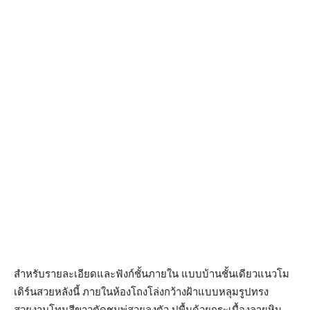
สำหรับรายละเอียดและฟังก์ชั้นภายใน แบบบ้านชั้นเดียวแนวโม
เดิร์นสวยหลังนี้ ภายในห้องโถงโล่งกว้างฝ้าแบบหลุมรูปทรง
สวยงามโทนสีขาวตัดชมพู่สวยลงตัว ปูพื้นด้วยกระเบื้องลายหิน