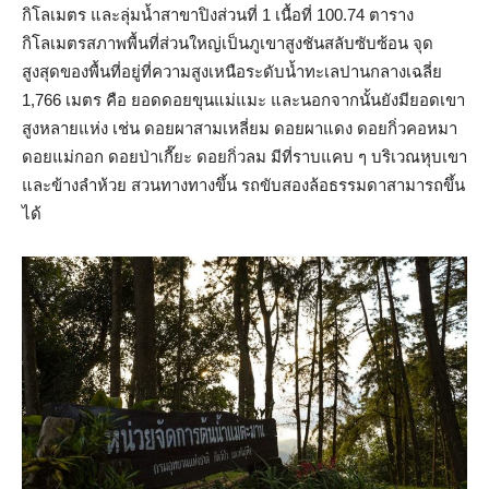
กิโลเมตร และลุ่มน้ำสาขาปิงส่วนที่ 1 เนื้อที่ 100.74 ตาราง
กิโลเมตรสภาพพื้นที่ส่วนใหญ่เป็นภูเขาสูงชันสลับซับซ้อน จุด
สูงสุดของพื้นที่อยู่ที่ความสูงเหนือระดับน้ำทะเลปานกลางเฉลี่ย
1,766 เมตร คือ ยอดดอยขุนแม่แมะ และนอกจากนั้นยังมียอดเขา
สูงหลายแห่ง เช่น ดอยผาสามเหลี่ยม ดอยผาแดง ดอยกิ่วคอหมา
ดอยแม่กอก ดอยป่าเกี๊ยะ ดอยกิ่วลม มีที่ราบแคบ ๆ บริเวณหุบเขา
และข้างลำห้วย สวนทางทางขึ้น รถขับสองล้อธรรมดาสามารถขึ้น
ได้