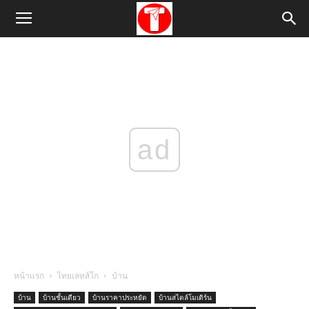
ad
หน้าแรก
ไทยเลทส์โก
บ้าน
บ้าน
บ้านชั้นเดียว
บ้านราคาประหยัด
บ้านสไตล์โมเดิร์น