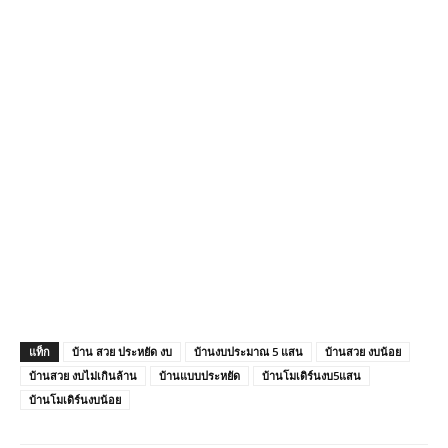
แท็ก
บ้าน สวย ประหยัด งบ
บ้านงบประมาณ 5 แสน
บ้านสวย งบน้อย
บ้านสวย งบไม่เกินล้าน
บ้านแบบประหยัด
บ้านโมเดิร์นงบ5แสน
บ้านโมเดิร์นงบน้อย