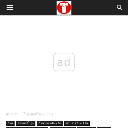
ad
หน้าแรก
ไทยเลทส์โก
บ้าน
บ้าน
บ้านยกพื้นสูง
บ้านราคาประหยัด
บ้านสไตล์โมเดิร์น