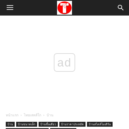
ad
หน้าแรก
ไทยเลทส์โก
บ้าน
บ้าน
บ้านขนาดเล็ก
บ้านชั้นเดียว
บ้านราคาประหยัด
บ้านสไตล์โมเดิร์น