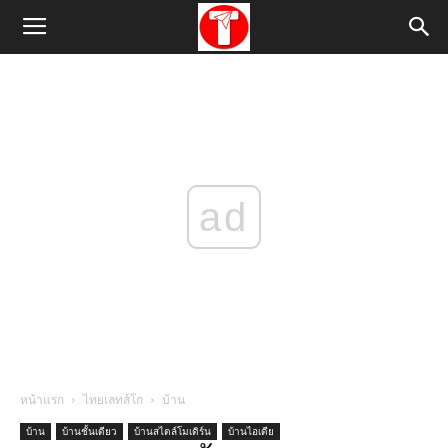
ad
หน้าแรก
ไทยเลทส์โก
บ้าน
บ้าน
บ้านชั้นเดียว
บ้านสไตล์โมเดิร์น
บ้านไอเดีย