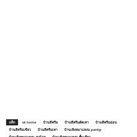
แท็ก
sk home
บ้านสีครีม
บ้านสีครีมตัดเทา
บ้านสีครีมอ่อน
บ้านสีครีมเขียว
บ้านสีครีมเทา
บ้านเพิงหมาแหงน pantip
บ้านเพิงหมาแหงน งบน้อย
บ้านเพิงหมาแหงน ชั้นเดียว